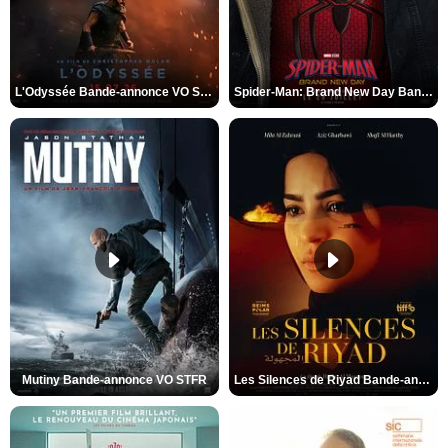
L'Odyssée Bande-annonce VO STFR
Spider-Man: Brand New Day Bande-annonce VO STFR
Mutiny Bande-annonce VO STFR
Les Silences de Riyad Bande-annonce VO STFR