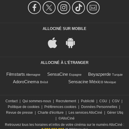
ALLOCINÉ SUR MOBILE
ALLOCINÉ À L'ÉTRANGER
Filmstarts
SensaCine
Beyazperde
Allemagne
Espagne
Turquie
AdoroCinema
Sensacine México
Brésil
Mexique
Contact
|
Qui sommes-nous
|
Recrutement
|
Publicité
|
CGU
|
CGV
|
Politique de cookies
|
Préférences cookies
|
Données Personnelles
|
Revue de presse
|
Charte d'écriture
|
Les services AlloCiné
|
Gérer Utiq
|
©AlloCiné
Retrouvez tous les horaires et infos de votre cinéma sur le numéro AlloCiné :