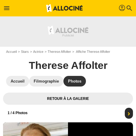
profil
menu
search
Accueil
Stars
Actrice
Therese Affolter
Affiche Therese Affolter
Therese Affolter
Accueil
Filmographie
Photos
RETOUR À LA GALERIE
1
/ 4 Photos