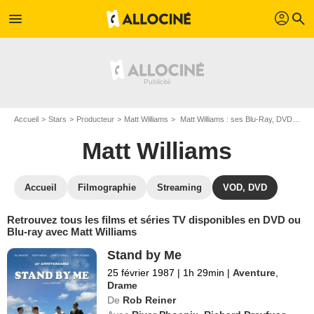
profil
menu
search
Accueil
Stars
Producteur
Matt Williams
Matt Williams : ses Blu-Ray, DVD, VOD, SVOD
Matt Williams
Accueil
Filmographie
Streaming
VOD, DVD
Retrouvez tous les films et séries TV disponibles en DVD ou
Blu-ray avec Matt Williams
Stand by Me
25 février 1987
|
1h 29min
|
Aventure
,
Drame
De
Rob Reiner