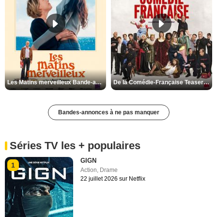
Les Matins merveilleux Bande-annonce VF
De la Comédie-Française Teaser VF
Bandes-annonces à ne pas manquer
Séries TV les + populaires
GIGN
1
Action
,
Drame
22 juillet 2026 sur Netflix