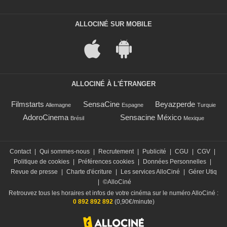
ALLOCINÉ SUR MOBILE
ALLOCINÉ À L'ÉTRANGER
Filmstarts
SensaCine
Beyazperde
Allemagne
Espagne
Turquie
AdoroCinema
Sensacine México
Brésil
Mexique
Contact
|
Qui sommes-nous
|
Recrutement
|
Publicité
|
CGU
|
CGV
|
Politique de cookies
|
Préférences cookies
|
Données Personnelles
|
Revue de presse
|
Charte d'écriture
|
Les services AlloCiné
|
Gérer Utiq
|
©AlloCiné
Retrouvez tous les horaires et infos de votre cinéma sur le numéro AlloCiné :
0 892 892 892
(0,90€/minute)