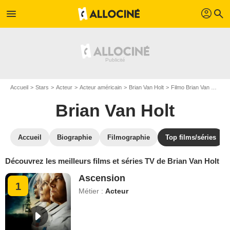
profil
menu
search
Accueil
Stars
Acteur
Acteur américain
Brian Van Holt
Filmo Brian Van Holt
Brian Van Holt
Accueil
Biographie
Filmographie
Top films/séries
Découvrez les meilleurs films et séries TV de Brian Van Holt
Ascension
1
Métier :
Acteur