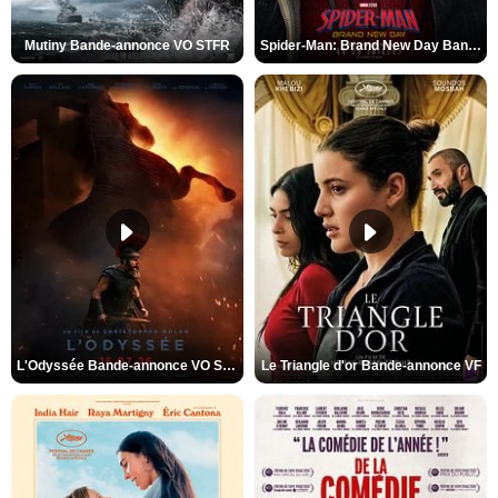
Mutiny Bande-annonce VO STFR
Spider-Man: Brand New Day Bande-annonce VO STFR
L'Odyssée Bande-annonce VO STFR
Le Triangle d'or Bande-annonce VF