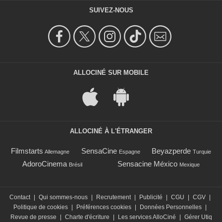
SUIVEZ-NOUS
ALLOCINÉ SUR MOBILE
ALLOCINÉ À L'ÉTRANGER
Filmstarts
SensaCine
Beyazperde
Allemagne
Espagne
Turquie
AdoroCinema
Sensacine México
Brésil
Mexique
Contact
|
Qui sommes-nous
|
Recrutement
|
Publicité
|
CGU
|
CGV
|
Politique de cookies
|
Préférences cookies
|
Données Personnelles
|
Revue de presse
|
Charte d'écriture
|
Les services AlloCiné
|
Gérer Utiq