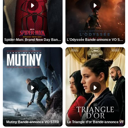
Spider-Man: Brand New Day Bande-annonce VO STFR
L'Odyssée Bande-annonce VO STFR
Mutiny Bande-annonce VO STFR
Le Triangle d'or Bande-annonce VF