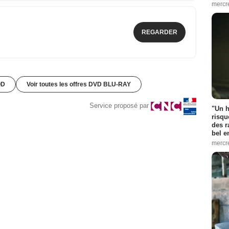
mercr
REGARDER
OD
Voir toutes les offres DVD BLU-RAY
Service proposé par
"Un h
risqu
des r
bel 
mercr