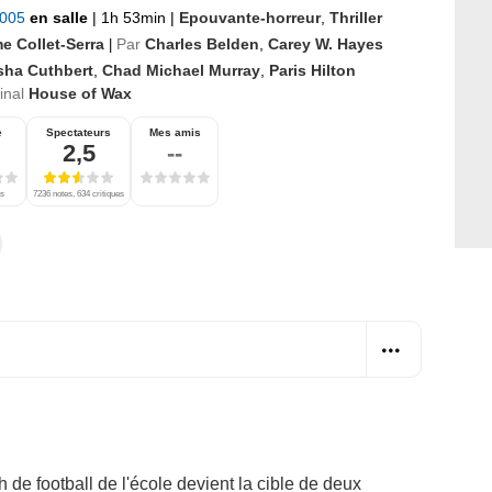
2005
en salle
|
1h 53min
|
Epouvante-horreur
,
Thriller
e Collet-Serra
Par
Charles Belden
,
Carey W. Hayes
|
isha Cuthbert
,
Chad Michael Murray
,
Paris Hilton
ginal
House of Wax
e
Spectateurs
Mes amis
2,5
--
es
7236 notes, 634 critiques
de football de l'école devient la cible de deux