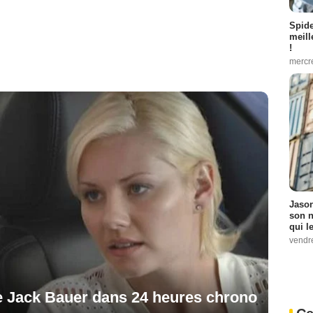
Spid
meill
!
mercr
Jason
son n
qui le
vendre
de Jack Bauer dans 24 heures chrono