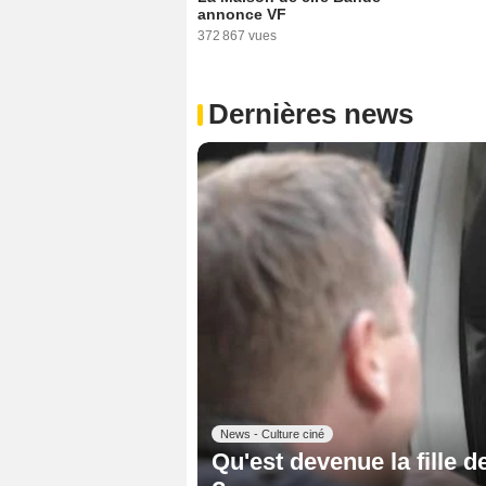
annonce VF
372 867 vues
Dernières news
News - Culture ciné
Qu'est devenue la fille 