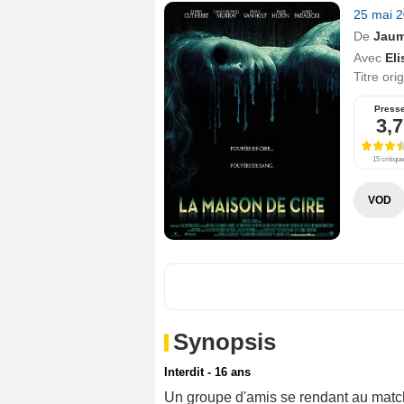
25 mai 
De
Jaum
Avec
El
Titre ori
Press
3,7
15 critiqu
VOD
Synopsis
Interdit - 16 ans
Un groupe d'amis se rendant au match 