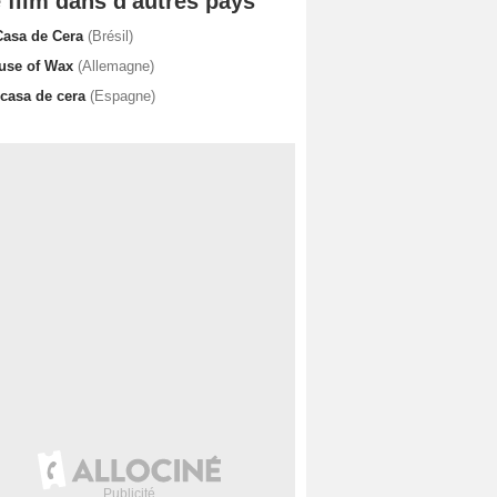
 film dans d'autres pays
Casa de Cera
(Brésil)
use of Wax
(Allemagne)
 casa de cera
(Espagne)