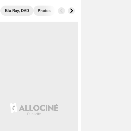
Blu-Ray, DVD
Photos
Musique
Secrets de tournage
B