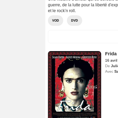
guerre, de la lutte pour la liberté d'ex
et le rock'n roll.
VOD
DVD
Frida
16 avri
De
Jul
Avec
S