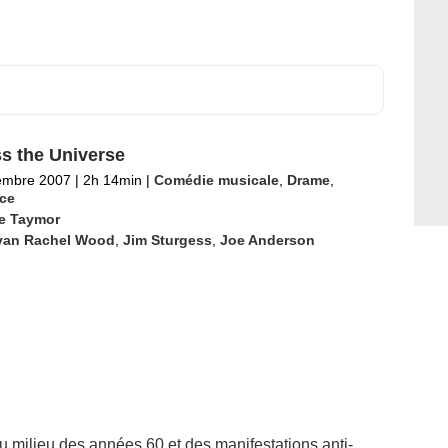
s the Universe
embre 2007
|
2h 14min
|
Comédie musicale
,
Drame
,
ce
ie Taymor
van Rachel Wood
,
Jim Sturgess
,
Joe Anderson
u milieu des années 60 et des manifestations anti-