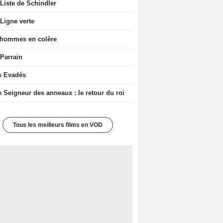
Liste de Schindler
Ligne verte
 hommes en colère
 Parrain
s Evadés
e Seigneur des anneaux : le retour du roi
Tous les meilleurs films en VOD