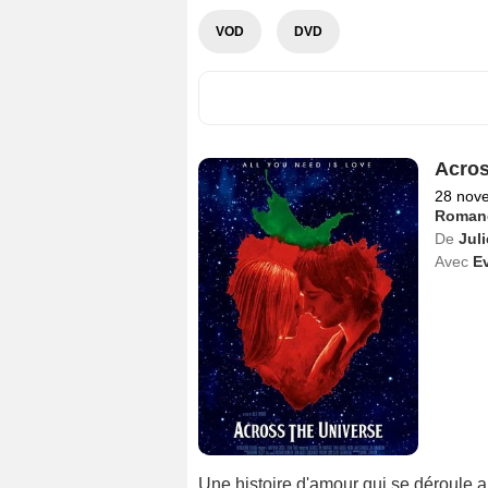
VOD
DVD
Acros
28 nov
Roman
De
Jul
Avec
E
Une histoire d'amour qui se déroule a