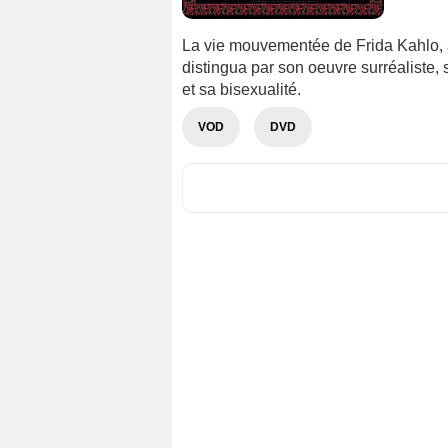
La vie mouvementée de Frida Kahlo, a
distingua par son oeuvre surréalist
et sa bisexualité.
VOD
DVD