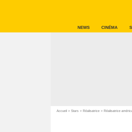
NEWS
CINÉMA
S
Accueil
Stars
Réalisatrice
Réalisatrice améric