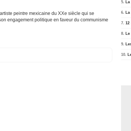
5.
La 
6.
La 
rtiste peintre mexicaine du XXe siècle qui se
e, son engagement politique en faveur du communisme
7.
12
8.
Le
9.
Le
10.
L