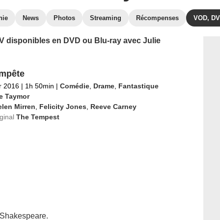
hie
News
Photos
Streaming
Récompenses
VOD, D
 TV disponibles en DVD ou Blu-ray avec Julie
mpête
er 2016
|
1h 50min
|
Comédie
,
Drame
,
Fantastique
ie Taymor
len Mirren
,
Felicity Jones
,
Reeve Carney
iginal
The Tempest
 Shakespeare.