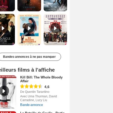
Le Triangle d'or Bande-annonce VF
Les Matins merveilleux Bande-annonce VF
De la Comédie-Française Teaser VF
Bandes-annonces à ne pas manquer
illeurs films à l'affiche
Kill Bill: The Whole Bloody
Affair
4,6
De Quentin Tarantino
Avec Uma Thurman, David
Carradine, Lucy Liu
Bande-annonce