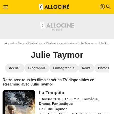
profil
menu
search
Accueil
Stars
Réalisatrice
Réalisatrice américaine
Julie Taymor
Julie Taymor : Films et séries online
Julie Taymor
Accueil
Biographie
Filmographie
News
Photos
Retrouvez tous les films et séries TV disponibles en
streaming avec Julie Taymor
La Tempête
1 février 2016
|
1h 50min
|
Comédie
,
Drame
,
Fantastique
De
Julie Taymor