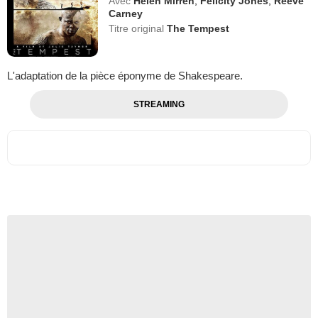
Avec
Helen Mirren
,
Felicity Jones
,
Reeve
Carney
Titre original
The Tempest
L'adaptation de la pièce éponyme de Shakespeare.
STREAMING