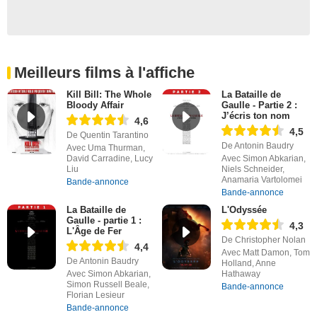
Meilleurs films à l'affiche
Kill Bill: The Whole
La Bataille de
Bloody Affair
Gaulle - Partie 2 :
J’écris ton nom
4,6
4,5
De Quentin Tarantino
De Antonin Baudry
Avec Uma Thurman,
David Carradine, Lucy
Avec Simon Abkarian,
Liu
Niels Schneider,
Anamaria Vartolomei
Bande-annonce
Bande-annonce
La Bataille de
L'Odyssée
Gaulle - partie 1 :
4,3
L'Âge de Fer
De Christopher Nolan
4,4
Avec Matt Damon, Tom
De Antonin Baudry
Holland, Anne
Avec Simon Abkarian,
Hathaway
Simon Russell Beale,
Bande-annonce
Florian Lesieur
Bande-annonce