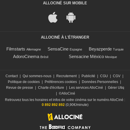
ALLOCINÉ SUR MOBILE
ALLOCINÉ À L'ÉTRANGER
Filmstarts
SensaCine
Beyazperde
Allemagne
Espagne
Turquie
AdoroCinema
Sensacine México
Brésil
Mexique
Contact
|
Qui sommes-nous
|
Recrutement
|
Publicité
|
CGU
|
CGV
|
Politique de cookies
|
Préférences cookies
|
Données Personnelles
|
Revue de presse
|
Charte d'écriture
|
Les services AlloCiné
|
Gérer Utiq
|
©AlloCiné
Retrouvez tous les horaires et infos de votre cinéma sur le numéro AlloCiné :
0 892 892 892
(0,90€/minute)