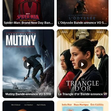
Spider-Man: Brand New Day Bande-annonce VO STFR
L'Odyssée Bande-annonce VO STFR
Mutiny Bande-annonce VO STFR
Le Triangle d'or Bande-annonce VF