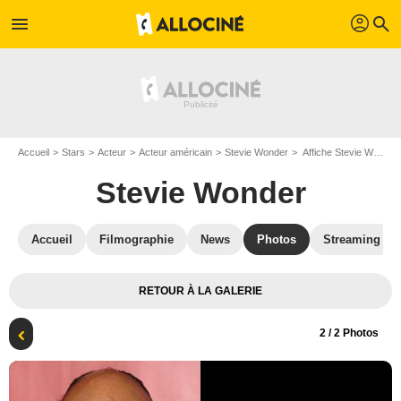
profil
menu
search
Accueil
Stars
Acteur
Acteur américain
Stevie Wonder
Affiche Stevie Wonder
Stevie Wonder
Accueil
Filmographie
News
Photos
Streaming
RETOUR À LA GALERIE
2
/ 2 Photos