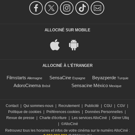
ALLOCINÉ SUR MOBILE
ALLOCINÉ À L'ÉTRANGER
Filmstarts
SensaCine
Beyazperde
Allemagne
Espagne
Turquie
AdoroCinema
Sensacine México
Brésil
Mexique
Contact
|
Qui sommes-nous
|
Recrutement
|
Publicité
|
CGU
|
CGV
|
Politique de cookies
|
Préférences cookies
|
Données Personnelles
|
Revue de presse
|
Charte d'écriture
|
Les services AlloCiné
|
Gérer Utiq
|
©AlloCiné
Retrouvez tous les horaires et infos de votre cinéma sur le numéro AlloCiné :