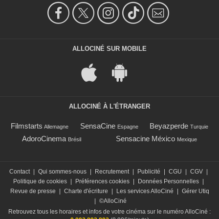
ALLOCINÉ SUR MOBILE
ALLOCINÉ À L'ÉTRANGER
Filmstarts
SensaCine
Beyazperde
Allemagne
Espagne
Turquie
AdoroCinema
Sensacine México
Brésil
Mexique
Contact
|
Qui sommes-nous
|
Recrutement
|
Publicité
|
CGU
|
CGV
|
Politique de cookies
|
Préférences cookies
|
Données Personnelles
|
Revue de presse
|
Charte d'écriture
|
Les services AlloCiné
|
Gérer Utiq
|
©AlloCiné
Retrouvez tous les horaires et infos de votre cinéma sur le numéro AlloCiné :