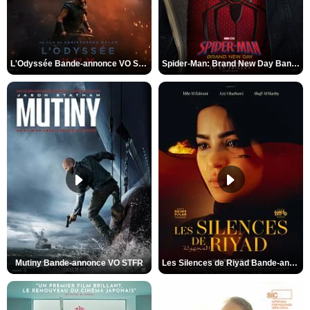
L'Odyssée Bande-annonce VO STFR
Spider-Man: Brand New Day Bande-annonce VO STFR
Mutiny Bande-annonce VO STFR
Les Silences de Riyad Bande-annonce VO STFR