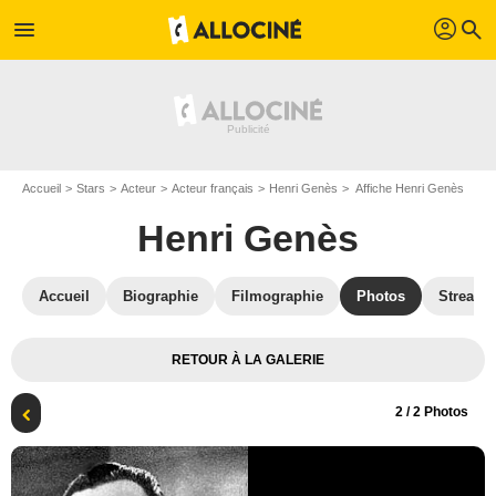
profil
menu
search
Accueil
Stars
Acteur
Acteur français
Henri Genès
Affiche Henri Genès
Henri Genès
Accueil
Biographie
Filmographie
Photos
Streami
RETOUR À LA GALERIE
2
/ 2 Photos