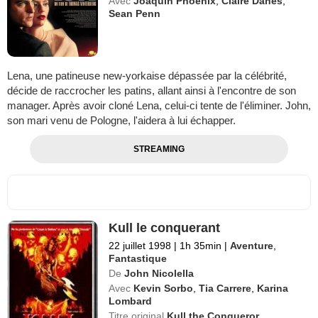
Avec
Joaquin Phoenix
,
Claire Danes
,
Sean Penn
Lena, une patineuse new-yorkaise dépassée par la célébrité,
décide de raccrocher les patins, allant ainsi à l'encontre de son
manager. Après avoir cloné Lena, celui-ci tente de l'éliminer. John,
son mari venu de Pologne, l'aidera à lui échapper.
STREAMING
Kull le conquerant
22 juillet 1998
|
1h 35min
|
Aventure
,
Fantastique
De
John Nicolella
Avec
Kevin Sorbo
,
Tia Carrere
,
Karina
Lombard
Titre original
Kull the Conqueror