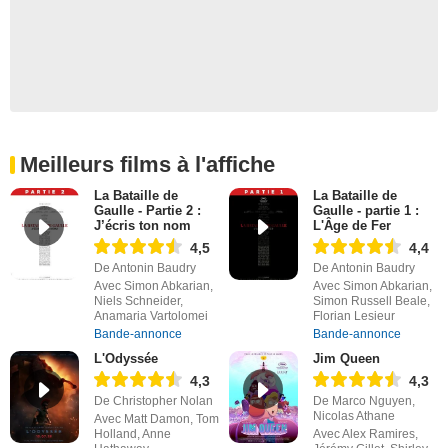
Meilleurs films à l'affiche
La Bataille de
La Bataille de
Gaulle - Partie 2 :
Gaulle - partie 1 :
J’écris ton nom
L'Âge de Fer
4,5
4,4
De Antonin Baudry
De Antonin Baudry
Avec Simon Abkarian,
Avec Simon Abkarian,
Niels Schneider,
Simon Russell Beale,
Anamaria Vartolomei
Florian Lesieur
Bande-annonce
Bande-annonce
L'Odyssée
Jim Queen
4,3
4,3
De Christopher Nolan
De Marco Nguyen,
Nicolas Athane
Avec Matt Damon, Tom
Holland, Anne
Avec Alex Ramires,