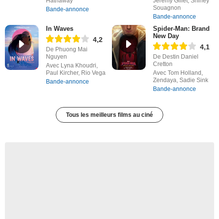
Hathaway
Jérémy Gillet, Shirley
Souagnon
Bande-annonce
Bande-annonce
In Waves
Spider-Man: Brand
New Day
4,2
4,1
De Phuong Mai
Nguyen
De Destin Daniel
Cretton
Avec Lyna Khoudri,
Paul Kircher, Rio Vega
Avec Tom Holland,
Zendaya, Sadie Sink
Bande-annonce
Bande-annonce
Tous les meilleurs films au ciné