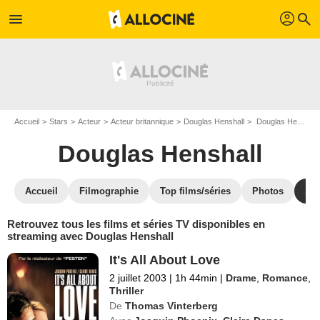
profil
menu
search
Accueil
Stars
Acteur
Acteur britannique
Douglas Henshall
Douglas Henshall : Films et séries online
Douglas Henshall
Accueil
Filmographie
Top films/séries
Photos
St
Retrouvez tous les films et séries TV disponibles en
streaming avec Douglas Henshall
It's All About Love
2 juillet 2003
|
1h 44min
|
Drame
,
Romance
,
Thriller
De
Thomas Vinterberg