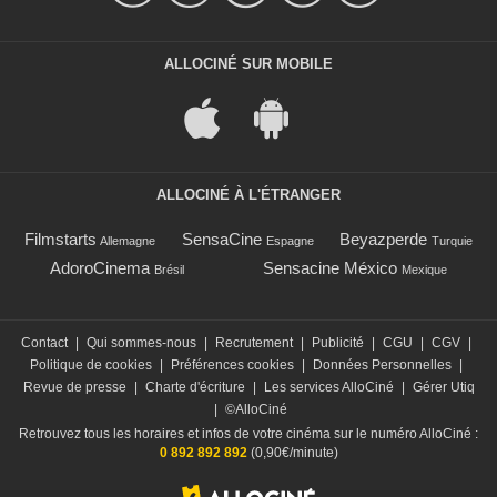
ALLOCINÉ SUR MOBILE
ALLOCINÉ À L'ÉTRANGER
Filmstarts
SensaCine
Beyazperde
Allemagne
Espagne
Turquie
AdoroCinema
Sensacine México
Brésil
Mexique
Contact
|
Qui sommes-nous
|
Recrutement
|
Publicité
|
CGU
|
CGV
|
Politique de cookies
|
Préférences cookies
|
Données Personnelles
|
Revue de presse
|
Charte d'écriture
|
Les services AlloCiné
|
Gérer Utiq
|
©AlloCiné
Retrouvez tous les horaires et infos de votre cinéma sur le numéro AlloCiné :
0 892 892 892
(0,90€/minute)