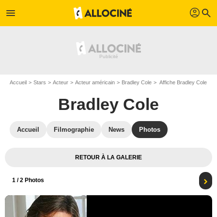
profil
menu
search
Accueil
Stars
Acteur
Acteur américain
Bradley Cole
Affiche Bradley Cole
Bradley Cole
Accueil
Filmographie
News
Photos
RETOUR À LA GALERIE
1
/ 2 Photos