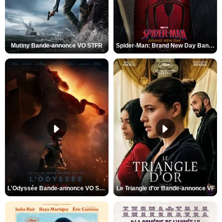
Mutiny Bande-annonce VO STFR
Spider-Man: Brand New Day Bande-annonce VO STFR
L'Odyssée Bande-annonce VO STFR
Le Triangle d'or Bande-annonce VF