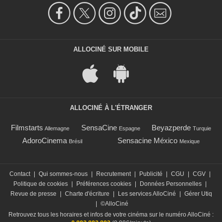
ALLOCINÉ SUR MOBILE
ALLOCINÉ À L'ÉTRANGER
Filmstarts
SensaCine
Beyazperde
Allemagne
Espagne
Turquie
AdoroCinema
Sensacine México
Brésil
Mexique
Contact
|
Qui sommes-nous
|
Recrutement
|
Publicité
|
CGU
|
CGV
|
Politique de cookies
|
Préférences cookies
|
Données Personnelles
|
Revue de presse
|
Charte d'écriture
|
Les services AlloCiné
|
Gérer Utiq
|
©AlloCiné
Retrouvez tous les horaires et infos de votre cinéma sur le numéro AlloCiné :