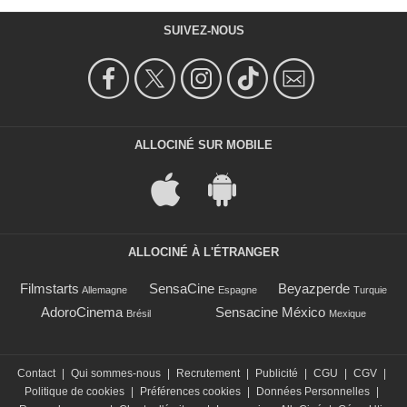
SUIVEZ-NOUS
ALLOCINÉ SUR MOBILE
ALLOCINÉ À L'ÉTRANGER
Filmstarts
SensaCine
Beyazperde
Allemagne
Espagne
Turquie
AdoroCinema
Sensacine México
Brésil
Mexique
Contact
|
Qui sommes-nous
|
Recrutement
|
Publicité
|
CGU
|
CGV
|
Politique de cookies
|
Préférences cookies
|
Données Personnelles
|