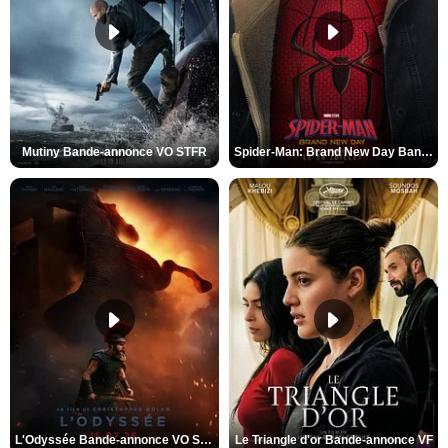
Mutiny Bande-annonce VO STFR
Spider-Man: Brand New Day Bande-annonce VO STFR
L'Odyssée Bande-annonce VO STFR
Le Triangle d'or Bande-annonce VF