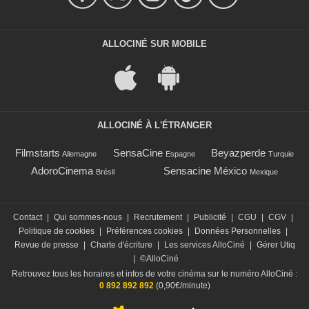
ALLOCINÉ SUR MOBILE
ALLOCINÉ À L'ÉTRANGER
Filmstarts
SensaCine
Beyazperde
Allemagne
Espagne
Turquie
AdoroCinema
Sensacine México
Brésil
Mexique
Contact
|
Qui sommes-nous
|
Recrutement
|
Publicité
|
CGU
|
CGV
|
Politique de cookies
|
Préférences cookies
|
Données Personnelles
|
Revue de presse
|
Charte d'écriture
|
Les services AlloCiné
|
Gérer Utiq
|
©AlloCiné
Retrouvez tous les horaires et infos de votre cinéma sur le numéro AlloCiné :
0 892 892 892
(0,90€/minute)