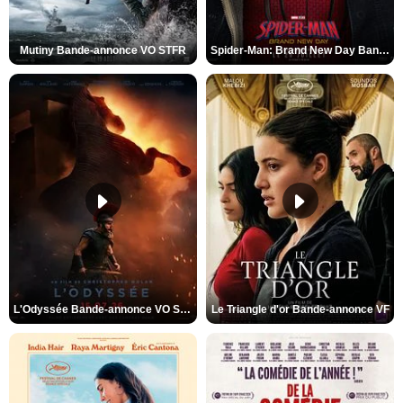
Mutiny Bande-annonce VO STFR
Spider-Man: Brand New Day Bande-annonce VO STFR
L'Odyssée Bande-annonce VO STFR
Le Triangle d'or Bande-annonce VF