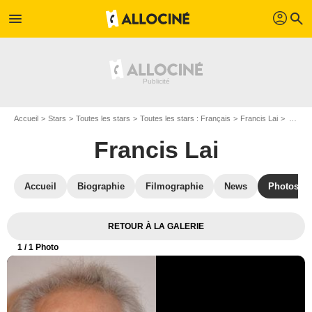
profil
menu
search
Accueil
Stars
Toutes les stars
Toutes les stars : Français
Francis Lai
Affiche Francis Lai
Francis Lai
Accueil
Biographie
Filmographie
News
Photos
RETOUR À LA GALERIE
1
/ 1 Photo