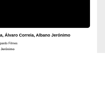
a, Álvaro Correia, Albano Jerónimo
opardo Filmes
 Jerónimo