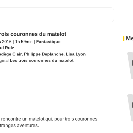
rois couronnes du matelot
Me
s 2016
|
1h 59min
|
Fantastique
ul Ruiz
dège Clair
,
Philippe Deplanche
,
Lisa Lyon
iginal
Les trois couronnes du matelot
t rencontre un matelot qui, pour trois couronnes,
etranges aventures.