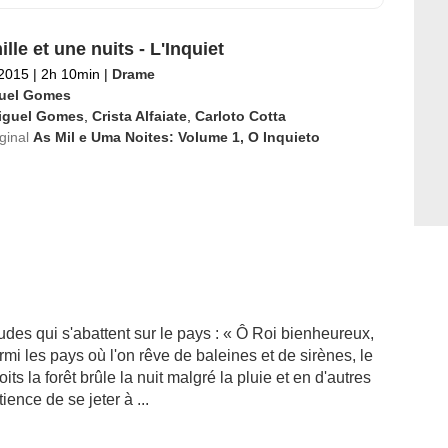
lle et une nuits - L'Inquiet
 2015
|
2h 10min
|
Drame
uel Gomes
iguel Gomes
,
Crista Alfaiate
,
Carloto Cotta
iginal
As Mil e Uma Noites: Volume 1, O Inquieto
des qui s'abattent sur le pays : « Ô Roi bienheureux,
mi les pays où l'on rêve de baleines et de sirènes, le
s la forêt brûle la nuit malgré la pluie et en d'autres
nce de se jeter à ...