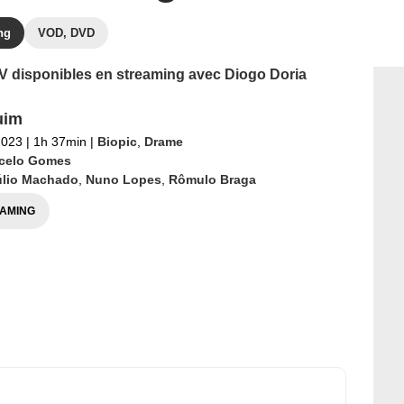
ng
VOD, DVD
 TV disponibles en streaming avec Diogo Doria
uim
2023
|
1h 37min
|
Biopic
,
Drame
celo Gomes
úlio Machado
,
Nuno Lopes
,
Rômulo Braga
AMING