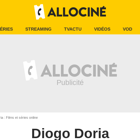
ÉRIES
STREAMING
TVACTU
VIDÉOS
VOD
a : Films et séries online
Diogo Doria