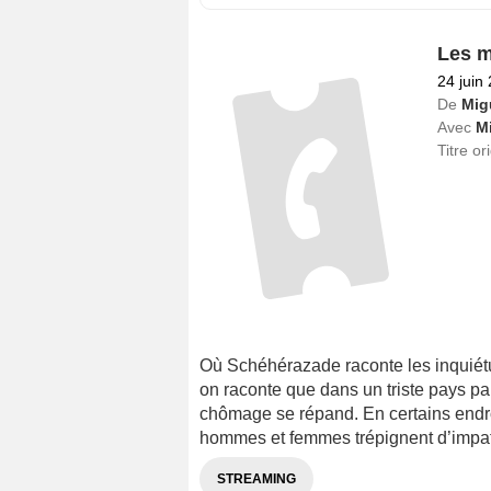
Les mi
24 juin
De
Mig
Avec
M
Titre or
Où Schéhérazade raconte les inquiétu
on raconte que dans un triste pays par
chômage se répand. En certains endroit
hommes et femmes trépignent d’impatie
STREAMING