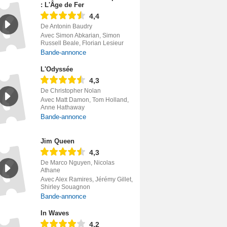
: L'Âge de Fer
4,4
De Antonin Baudry
Avec Simon Abkarian, Simon
Russell Beale, Florian Lesieur
Bande-annonce
L'Odyssée
4,3
De Christopher Nolan
Avec Matt Damon, Tom Holland,
Anne Hathaway
Bande-annonce
Jim Queen
4,3
De Marco Nguyen, Nicolas
Athane
Avec Alex Ramires, Jérémy Gillet,
Shirley Souagnon
Bande-annonce
In Waves
4,2