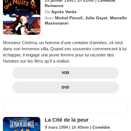
25 janvier 1995
|
1h 41min
|
Comédie
,
Romance
De
Agnès Varda
Avec
Michel Piccoli
,
Julie Gayet
,
Marcello
Mastroianni
Monsieur Cinéma, un homme d'une centaine d'années, vit seul
dans son immense villa. Quand ses souvenirs commencent à lui
échapper, il engage une jeune femme pour lui raconter des
histoires sur les films qu'il a réalisé.
VOD
DVD
La Cité de la peur
9 mars 1994
|
1h 40min
|
Comédie