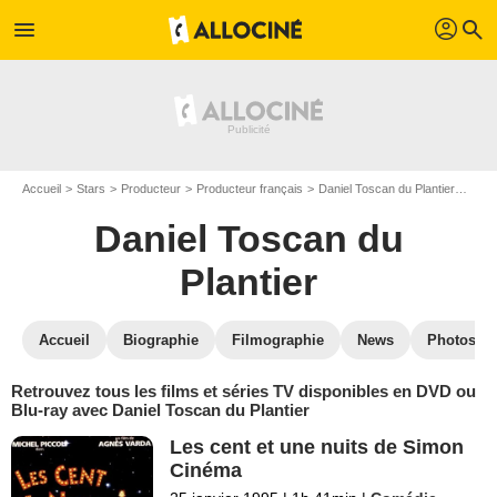
profil
menu
search
Accueil
Stars
Producteur
Producteur français
Daniel Toscan du Plantier
Dani
Daniel Toscan du
Plantier
Accueil
Biographie
Filmographie
News
Photos
Retrouvez tous les films et séries TV disponibles en DVD ou
Blu-ray avec Daniel Toscan du Plantier
Les cent et une nuits de Simon
Cinéma