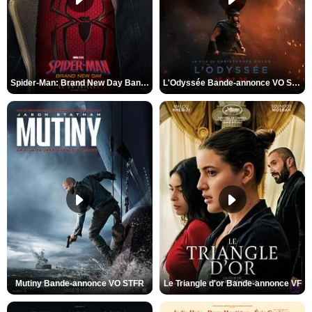
Spider-Man: Brand New Day Bande-annonce VO STFR
L'Odyssée Bande-annonce VO STFR
Mutiny Bande-annonce VO STFR
Le Triangle d'or Bande-annonce VF