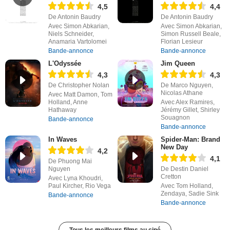
4,5
4,4
De Antonin Baudry
De Antonin Baudry
Avec Simon Abkarian,
Avec Simon Abkarian,
Niels Schneider,
Simon Russell Beale,
Anamaria Vartolomei
Florian Lesieur
Bande-annonce
Bande-annonce
L'Odyssée
Jim Queen
4,3
4,3
De Christopher Nolan
De Marco Nguyen,
Nicolas Athane
Avec Matt Damon, Tom
Holland, Anne
Avec Alex Ramires,
Hathaway
Jérémy Gillet, Shirley
Souagnon
Bande-annonce
Bande-annonce
In Waves
Spider-Man: Brand
New Day
4,2
4,1
De Phuong Mai
Nguyen
De Destin Daniel
Cretton
Avec Lyna Khoudri,
Paul Kircher, Rio Vega
Avec Tom Holland,
Zendaya, Sadie Sink
Bande-annonce
Bande-annonce