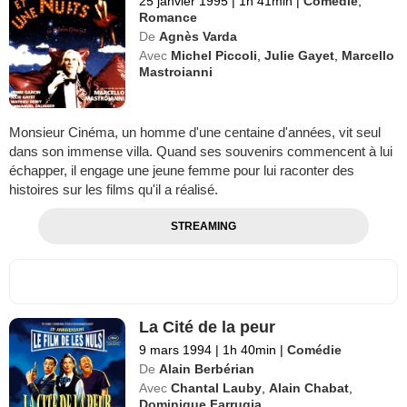
25 janvier 1995
|
1h 41min
|
Comédie
,
Romance
De
Agnès Varda
Avec
Michel Piccoli
,
Julie Gayet
,
Marcello
Mastroianni
Monsieur Cinéma, un homme d'une centaine d'années, vit seul
dans son immense villa. Quand ses souvenirs commencent à lui
échapper, il engage une jeune femme pour lui raconter des
histoires sur les films qu'il a réalisé.
STREAMING
La Cité de la peur
9 mars 1994
|
1h 40min
|
Comédie
De
Alain Berbérian
Avec
Chantal Lauby
,
Alain Chabat
,
Dominique Farrugia