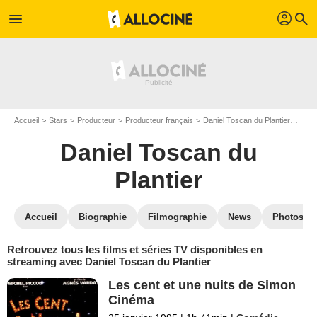
profil
menu
search
Accueil
Stars
Producteur
Producteur français
Daniel Toscan du Plantier
Danie
Daniel Toscan du
Plantier
Accueil
Biographie
Filmographie
News
Photos
Retrouvez tous les films et séries TV disponibles en
streaming avec Daniel Toscan du Plantier
Les cent et une nuits de Simon
Cinéma