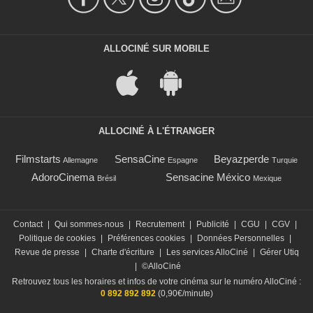
ALLOCINÉ SUR MOBILE
ALLOCINÉ À L'ÉTRANGER
Filmstarts
SensaCine
Beyazperde
Allemagne
Espagne
Turquie
AdoroCinema
Sensacine México
Brésil
Mexique
Contact
|
Qui sommes-nous
|
Recrutement
|
Publicité
|
CGU
|
CGV
|
Politique de cookies
|
Préférences cookies
|
Données Personnelles
|
Revue de presse
|
Charte d'écriture
|
Les services AlloCiné
|
Gérer Utiq
|
©AlloCiné
Retrouvez tous les horaires et infos de votre cinéma sur le numéro AlloCiné :
0 892 892 892
(0,90€/minute)