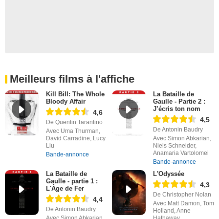
Meilleurs films à l'affiche
Kill Bill: The Whole
La Bataille de
Bloody Affair
Gaulle - Partie 2 :
J’écris ton nom
4,6
4,5
De Quentin Tarantino
De Antonin Baudry
Avec Uma Thurman,
David Carradine, Lucy
Avec Simon Abkarian,
Liu
Niels Schneider,
Anamaria Vartolomei
Bande-annonce
Bande-annonce
La Bataille de
L'Odyssée
Gaulle - partie 1 :
4,3
L'Âge de Fer
De Christopher Nolan
4,4
Avec Matt Damon, Tom
De Antonin Baudry
Holland, Anne
Avec Simon Abkarian,
Hathaway