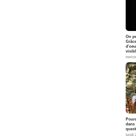
On pe
Grâce
d'oeu
visib
mercre
Pourq
dans 
quest
lundi 