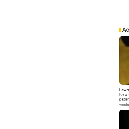
Ac
Lawre
for a
patri
vendre