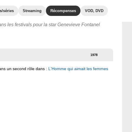
s/séries
Streaming
Récompenses
VOD, DVD
ns les festivals pour la star Genevieve Fontanel
1978
dans un second rôle dans :
L'Homme qui aimait les femmes