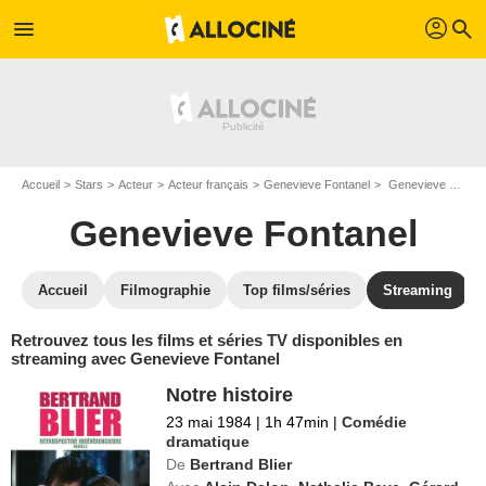
profil
menu
search
Accueil
Stars
Acteur
Acteur français
Genevieve Fontanel
Genevieve Fontanel : Films et séries online
Genevieve Fontanel
Accueil
Filmographie
Top films/séries
Streaming
Retrouvez tous les films et séries TV disponibles en
streaming avec Genevieve Fontanel
Notre histoire
23 mai 1984
|
1h 47min
|
Comédie
dramatique
De
Bertrand Blier