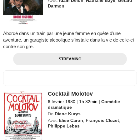
Avec
Alain Delon
,
Nathalie Baye
,
Gérard
Darmon
Abordé dans un train par une jeune femme en quête d'une
aventure, un garagiste alcoolique s'installe dans la vie de celle-ci
contre son gré.
STREAMING
Cocktail Molotov
6 février 1980
|
1h 32min
|
Comédie
dramatique
De
Diane Kurys
Avec
Elise Caron
,
François Cluzet
,
Philippe Lebas