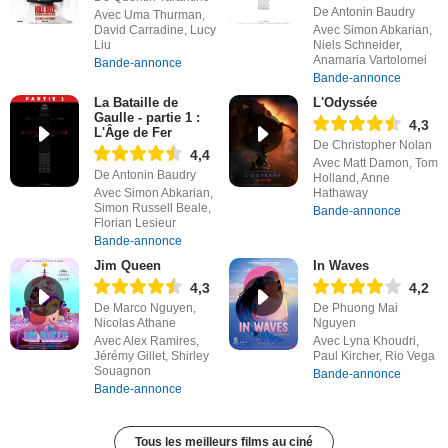
De Antonin Baudry
Avec Uma Thurman,
David Carradine, Lucy
Avec Simon Abkarian,
Liu
Niels Schneider,
Anamaria Vartolomei
Bande-annonce
Bande-annonce
La Bataille de
L'Odyssée
Gaulle - partie 1 :
4,3
L'Âge de Fer
De Christopher Nolan
4,4
Avec Matt Damon, Tom
De Antonin Baudry
Holland, Anne
Avec Simon Abkarian,
Hathaway
Simon Russell Beale,
Bande-annonce
Florian Lesieur
Bande-annonce
Jim Queen
In Waves
4,3
4,2
De Marco Nguyen,
De Phuong Mai
Nicolas Athane
Nguyen
Avec Alex Ramires,
Avec Lyna Khoudri,
Jérémy Gillet, Shirley
Paul Kircher, Rio Vega
Souagnon
Bande-annonce
Bande-annonce
Tous les meilleurs films au ciné