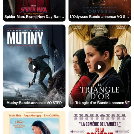
Spider-Man: Brand New Day Bande-annonce VO STFR
L'Odyssée Bande-annonce VO STFR
Mutiny Bande-annonce VO STFR
Le Triangle d'or Bande-annonce VF