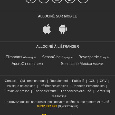
ALLOCINÉ SUR MOBILE
ALLOCINÉ À L'ÉTRANGER
Filmstarts
SensaCine
Beyazperde
Allemagne
Espagne
Turquie
AdoroCinema
Sensacine México
Brésil
Mexique
Contact
|
Qui sommes-nous
|
Recrutement
|
Publicité
|
CGU
|
CGV
|
Politique de cookies
|
Préférences cookies
|
Données Personnelles
|
Revue de presse
|
Charte d'écriture
|
Les services AlloCiné
|
Gérer Utiq
|
©AlloCiné
Retrouvez tous les horaires et infos de votre cinéma sur le numéro AlloCiné :
0 892 892 892
(0,90€/minute)