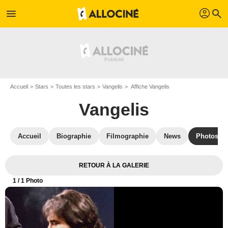
profil
menu
search
Accueil
Stars
Toutes les stars
Vangelis
Affiche Vangelis
Vangelis
Accueil
Biographie
Filmographie
News
Photos
RETOUR À LA GALERIE
1
/ 1 Photo