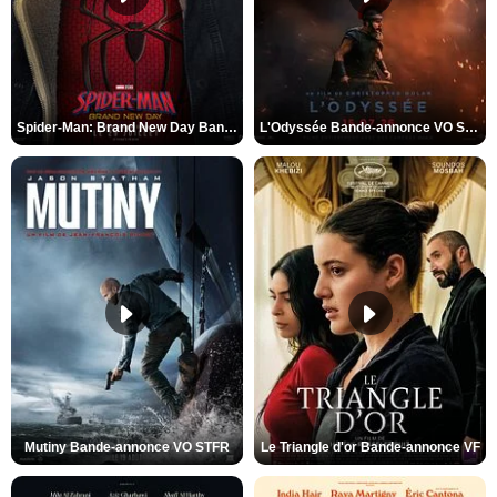
Spider-Man: Brand New Day Bande-annonce VO STFR
L'Odyssée Bande-annonce VO STFR
Mutiny Bande-annonce VO STFR
Le Triangle d'or Bande-annonce VF