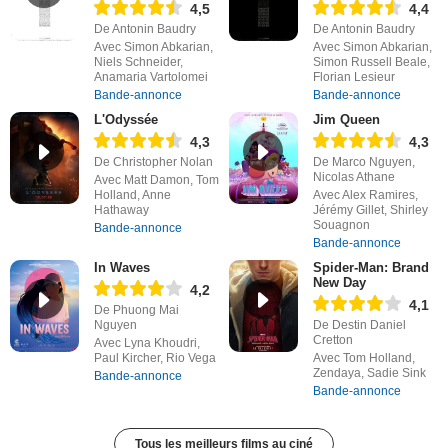
4,5
4,4
De Antonin Baudry
De Antonin Baudry
Avec Simon Abkarian,
Avec Simon Abkarian,
Niels Schneider,
Simon Russell Beale,
Anamaria Vartolomei
Florian Lesieur
Bande-annonce
Bande-annonce
L'Odyssée
Jim Queen
4,3
4,3
De Christopher Nolan
De Marco Nguyen,
Nicolas Athane
Avec Matt Damon, Tom
Holland, Anne
Avec Alex Ramires,
Hathaway
Jérémy Gillet, Shirley
Souagnon
Bande-annonce
Bande-annonce
In Waves
Spider-Man: Brand
New Day
4,2
4,1
De Phuong Mai
Nguyen
De Destin Daniel
Cretton
Avec Lyna Khoudri,
Paul Kircher, Rio Vega
Avec Tom Holland,
Zendaya, Sadie Sink
Bande-annonce
Bande-annonce
Tous les meilleurs films au ciné