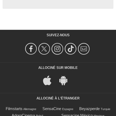
SUIVEZ-NOUS
ALLOCINÉ SUR MOBILE
ALLOCINÉ À L'ÉTRANGER
Filmstarts
SensaCine
Beyazperde
Allemagne
Espagne
Turquie
AdoroCinema
Sensacine México
Brésil
Mexique