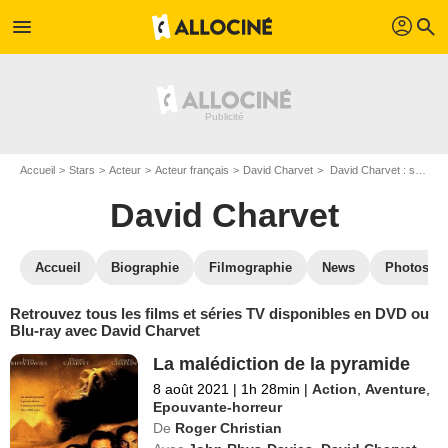
profil
menu
search
Accueil
Stars
Acteur
Acteur français
David Charvet
David Charvet : ses Blu-Ray, DVD, VOD, SVOD
David Charvet
Accueil
Biographie
Filmographie
News
Photos
Retrouvez tous les films et séries TV disponibles en DVD ou
Blu-ray avec David Charvet
La malédiction de la pyramide
8 août 2021
|
1h 28min
|
Action
,
Aventure
,
Epouvante-horreur
De
Roger Christian