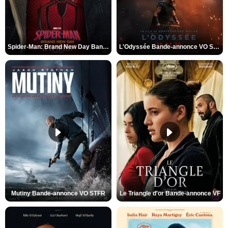
Spider-Man: Brand New Day Bande-annonce VO STFR
L'Odyssée Bande-annonce VO STFR
Mutiny Bande-annonce VO STFR
Le Triangle d'or Bande-annonce VF