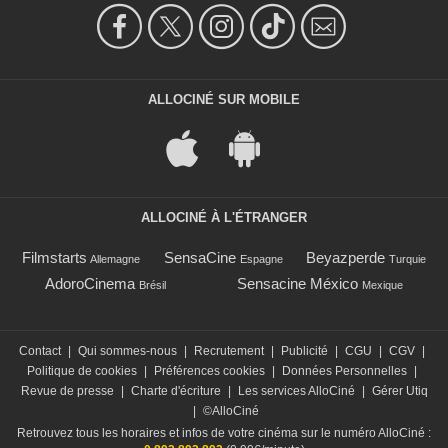
ALLOCINÉ SUR MOBILE
ALLOCINÉ À L'ÉTRANGER
Filmstarts
SensaCine
Beyazperde
Allemagne
Espagne
Turquie
AdoroCinema
Sensacine México
Brésil
Mexique
Contact
|
Qui sommes-nous
|
Recrutement
|
Publicité
|
CGU
|
CGV
|
Politique de cookies
|
Préférences cookies
|
Données Personnelles
|
Revue de presse
|
Charte d'écriture
|
Les services AlloCiné
|
Gérer Utiq
|
©AlloCiné
Retrouvez tous les horaires et infos de votre cinéma sur le numéro AlloCiné :