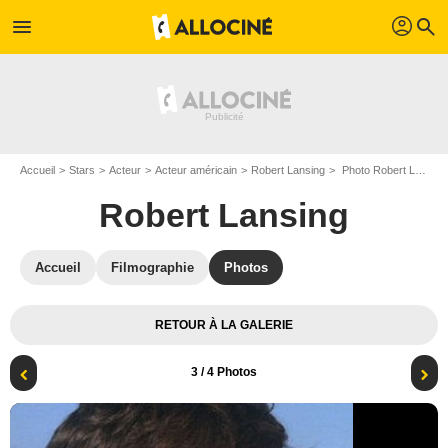
profil
menu
search
Accueil
Stars
Acteur
Acteur américain
Robert Lansing
Photo Robert Lansing
Robert Lansing
Accueil
Filmographie
Photos
RETOUR À LA GALERIE
3
/ 4 Photos