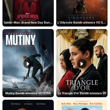
Spider-Man: Brand New Day Bande-annonce VO STFR
L'Odyssée Bande-annonce VO STFR
Mutiny Bande-annonce VO STFR
Le Triangle d'or Bande-annonce VF