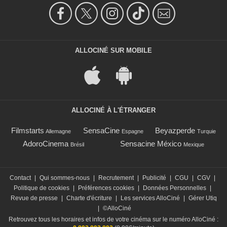
ALLOCINÉ SUR MOBILE
ALLOCINÉ À L'ÉTRANGER
Filmstarts
SensaCine
Beyazperde
Allemagne
Espagne
Turquie
AdoroCinema
Sensacine México
Brésil
Mexique
Contact
|
Qui sommes-nous
|
Recrutement
|
Publicité
|
CGU
|
CGV
|
Politique de cookies
|
Préférences cookies
|
Données Personnelles
|
Revue de presse
|
Charte d'écriture
|
Les services AlloCiné
|
Gérer Utiq
|
©AlloCiné
Retrouvez tous les horaires et infos de votre cinéma sur le numéro AlloCiné :