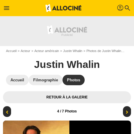
profil
menu
search
Accueil
Acteur
Acteur américain
Justin Whalin
Photos de Justin Whalin
Photo
Justin Whalin
Accueil
Filmographie
Photos
RETOUR À LA GALERIE
4
/ 7 Photos