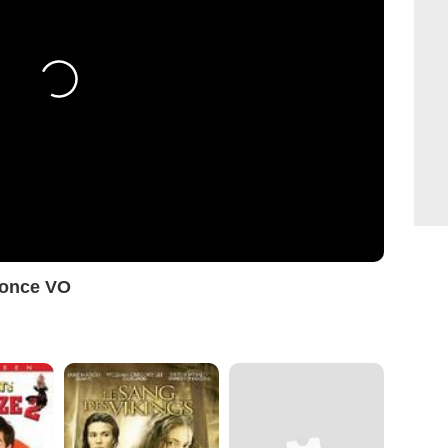
nonce VO