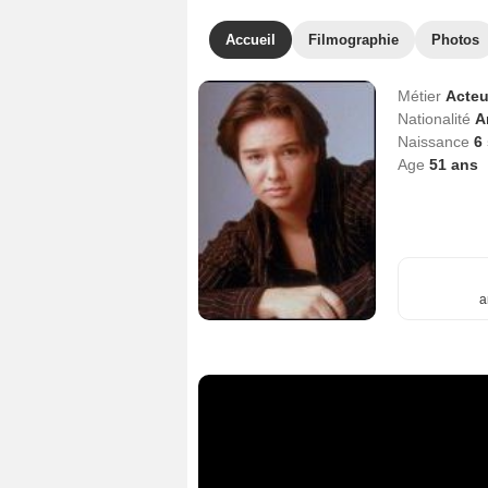
Accueil
Filmographie
Photos
Métier
Acteu
Nationalité
A
Naissance
6
Age
51
ans
a