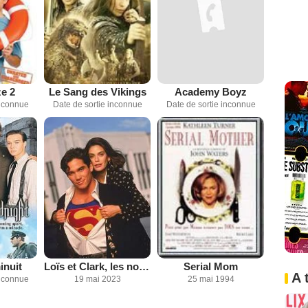
e 2
Le Sang des Vikings
Academy Boyz
inconnue
Date de sortie inconnue
Date de sortie inconnue
inuit
Loïs et Clark, les nouvelles aventures de Superman
Serial Mom
A 
inconnue
19 mai 2023
25 mai 1994