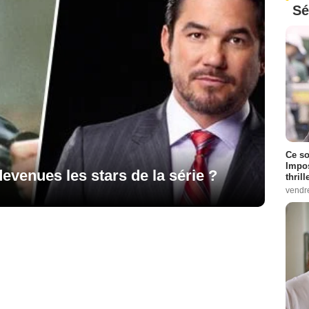
Sé
Ce so
Impos
devenues les stars de la série ?
thrill
vendr