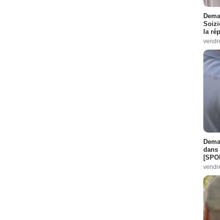
Demai
Soizi
la ré
vendr
Demai
dans 
[SPO
vendr