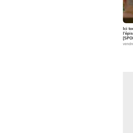
Ici t
l'épi
[SPO
vendr