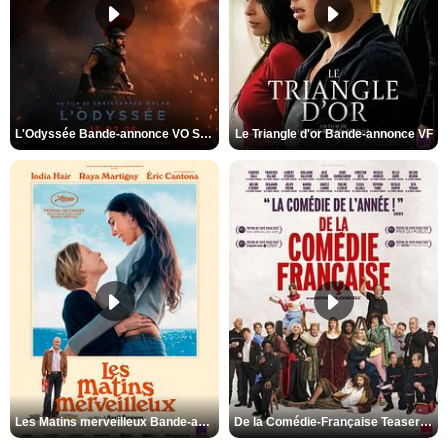
L'Odyssée Bande-annonce VO STFR
Le Triangle d'or Bande-annonce VF
Les Matins merveilleux Bande-annonce VF
De la Comédie-Française Teaser VF