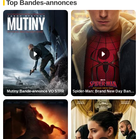
Top Bandes-annonces
Mutiny Bande-annonce VO STFR
Spider-Man: Brand New Day Bande-annonce VO STFR