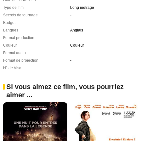
Type de film
Long métrage
Secrets de tournage
-
Budget
-
Langues
Anglais
Format production
-
Couleur
Couleur
Format audio
-
Format de projection
-
N° de Visa
-
Si vous aimez ce film, vous pourriez
aimer ...