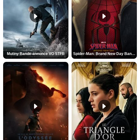
Mutiny Bande-annonce VO STFR
Spider-Man: Brand New Day Bande-annonce VO STFR