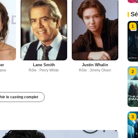
Sé
1
her
Lane Smith
Justin Whalin
Lane
Rôle : Perry White
Rôle : Jimmy Olsen
2
Voir le casting complet
3