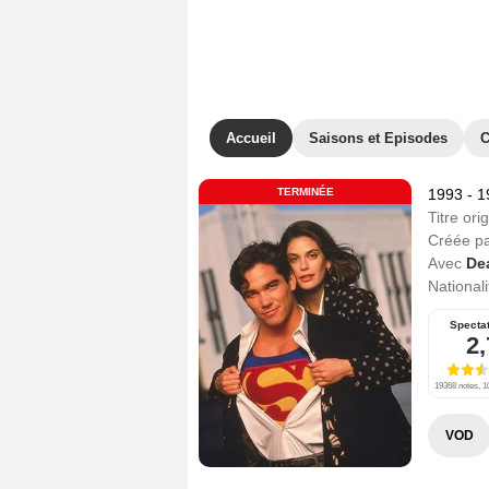
Accueil
Saisons et Episodes
C
TERMINÉE
1993 - 
Titre orig
Créée p
Avec
De
Nationali
Specta
2,
19368 notes, 1
VOD