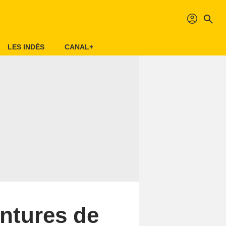
profil
search
LES INDÉS
CANAL+
entures de