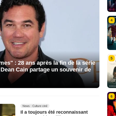
4
5
mes" : 28 ans après la fin de la série
 Dean Cain partage un souvenir de
6
News - Culture ciné
Il a toujours été reconnaissant