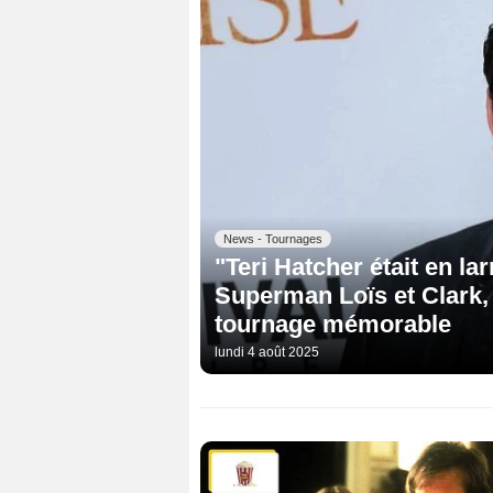
News - Tournages
"Teri Hatcher était en lar
Superman Loïs et Clark,
tournage mémorable
lundi 4 août 2025