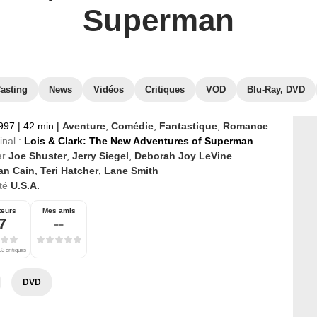
Superman
asting
News
Vidéos
Critiques
VOD
Blu-Ray, DVD
1997
|
42 min
|
Aventure
,
Comédie
,
Fantastique
,
Romance
inal :
Lois & Clark: The New Adventures of Superman
ar
Joe Shuster
,
Jerry Siegel
,
Deborah Joy LeVine
an Cain
,
Teri Hatcher
,
Lane Smith
té
U.S.A.
teurs
Mes amis
7
--
03 critiques
DVD