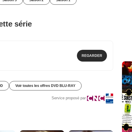
Saison 3
Saison 2
Saison 1
tte série
REGARDER
OD
Voir toutes les offres DVD BLU-RAY
Service proposé par