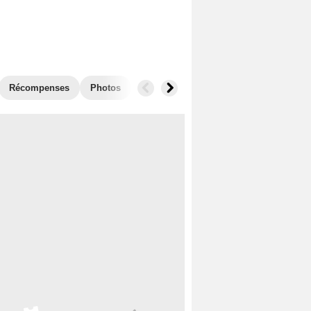
Récompenses
Photos
Secrets de tournage
Séries similai