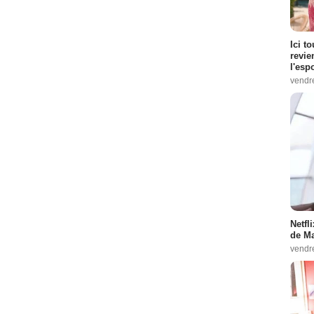
Ici t
revie
l'esp
vendr
Netfl
de Ma
vendr