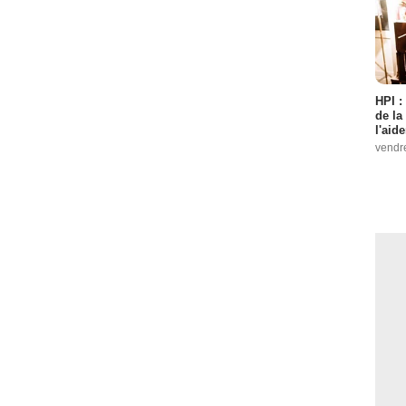
HPI :
de la
l'aid
vendr