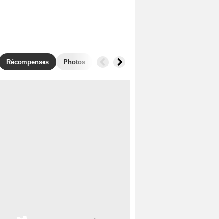
Récompenses
Photos
Secrets de tournage
Séries similai