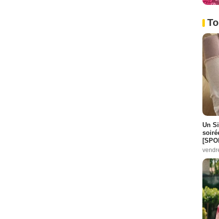
To
Un Si
soiré
[SPO
vendr