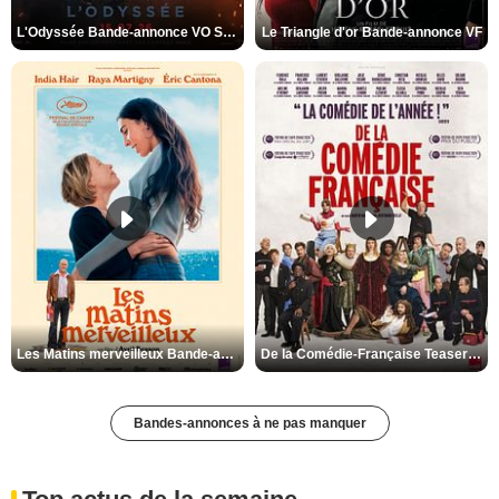
L'Odyssée Bande-annonce VO STFR
Le Triangle d'or Bande-annonce VF
Les Matins merveilleux Bande-annonce VF
De la Comédie-Française Teaser VF
Bandes-annonces à ne pas manquer