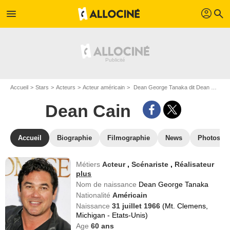
profil
menu
search
Accueil
Stars
Acteurs
Acteur américain
Dean George Tanaka dit Dean Cain
Dean Cain
Accueil
Biographie
Filmographie
News
Photos
Métiers
Acteur
,
Scénariste
,
Réalisateur
plus
Nom de naissance
Dean George Tanaka
Nationalité
Américain
Naissance
31 juillet 1966
(Mt. Clemens,
Michigan - Etats-Unis)
Age
60
ans