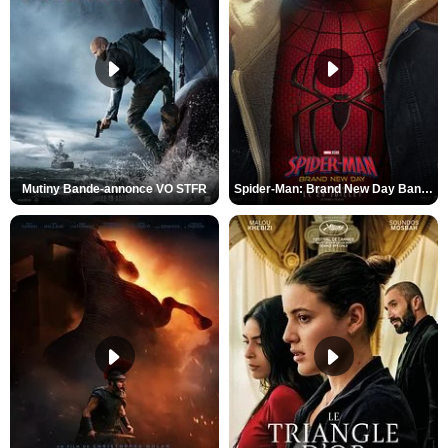
Mutiny Bande-annonce VO STFR
Spider-Man: Brand New Day Bande-annonce VO STFR