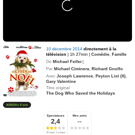
10 décembre 2014
directement à la
télévision
|
1h 27min
|
Comédie
,
Famille
De
Michael Feifer
|
Par
Michael Ciminera
,
Richard Gnolfo
Avec
Joseph Lawrence
,
Peyton List (II)
,
Gary Valentine
Titre original
The Dog Who Saved the Holidays
Dès 8 ans
Spectateurs
Mes amis
2,4
--
16 notes, 1 critique