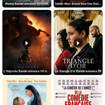
Mutiny Bande-annonce VO STFR
Spider-Man: Brand New Day Bande-annonce VO STFR
L'Odyssée Bande-annonce VO STFR
Le Triangle d'or Bande-annonce VF