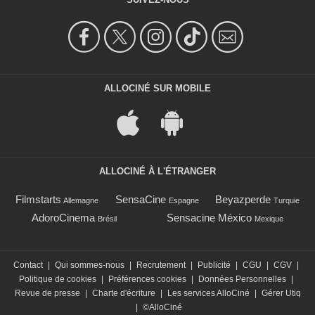
ALLOCINÉ SUR MOBILE
ALLOCINÉ À L'ÉTRANGER
Filmstarts
SensaCine
Beyazperde
Allemagne
Espagne
Turquie
AdoroCinema
Sensacine México
Brésil
Mexique
Contact
|
Qui sommes-nous
|
Recrutement
|
Publicité
|
CGU
|
CGV
|
Politique de cookies
|
Préférences cookies
|
Données Personnelles
|
Revue de presse
|
Charte d'écriture
|
Les services AlloCiné
|
Gérer Utiq
|
©AlloCiné