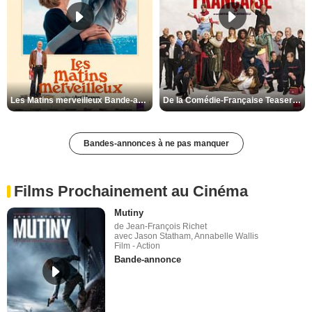
Les Matins merveilleux Bande-annonce VF
De la Comédie-Française Teaser VF
Bandes-annonces à ne pas manquer
Films Prochainement au Cinéma
Mutiny
de Jean-François Richet
avec Jason Statham, Annabelle Wallis
Film - Action
Bande-annonce