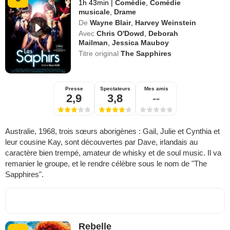
1h 43min
|
Comédie
,
Comédie
musicale
,
Drame
De
Wayne Blair
,
Harvey Weinstein
Avec
Chris O'Dowd
,
Deborah
Mailman
,
Jessica Mauboy
Titre original
The Sapphires
Presse
Spectateurs
Mes amis
2,9
3,8
--
Australie, 1968, trois sœurs aborigènes : Gail, Julie et Cynthia et
leur cousine Kay, sont découvertes par Dave, irlandais au
caractère bien trempé, amateur de whisky et de soul music. Il va
remanier le groupe, et le rendre célèbre sous le nom de "The
Sapphires".
Rebelle