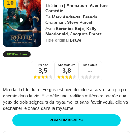
10
1h 35min
|
Animation
,
Aventure
,
Comédie
De
Mark Andrews
,
Brenda
Chapman
,
Steve Purcell
Avec
Bérénice Bejo
,
Kelly
Macdonald
,
Jacques Frantz
Titre original
Brave
Dès 8 ans
Presse
Spectateurs
Mes amis
3,5
3,8
--
Merida, la fille du roi Fergus est bien décidée à suivre son propre
chemin dans la vie. Elle défie une tradition millénaire sacrée aux
yeux de trois seigneurs du royaume, et sans l’avoir voulu, elle va
déchaîner le chaos dans le royaume.
VOIR SUR DISNEY
+