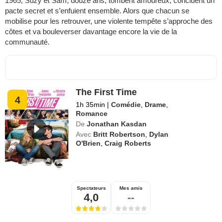
1965, Suzy et Sam, douze ans, tombent amoureux, concluent un
pacte secret et s’enfuient ensemble. Alors que chacun se
mobilise pour les retrouver, une violente tempête s’approche des
côtes et va bouleverser davantage encore la vie de la
communauté.
The First Time
4
1h 35min
|
Comédie
,
Drame
,
Romance
De
Jonathan Kasdan
Avec
Britt Robertson
,
Dylan
O'Brien
,
Craig Roberts
Spectateurs
Mes amis
4,0
--