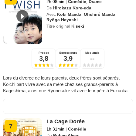
2h 08min
|
Comédie
,
Drame
De
Hirokazu Kore-eda
Avec
Koki Maeda
,
Ohshirô Maeda
,
Ryôga Hayashi
Titre original
Kiseki
Presse
Spectateurs
Mes amis
3,8
3,9
--
Lors du divorce de leurs parents, deux frères sont séparés.
Koichi part vivre avec sa mère chez ses grands-parents à
Kagoshima, alors que Ryunosuke vit avec leur père à Fukuoka...
La Cage Dorée
7
1h 31min
|
Comédie
De
Ruben Alves