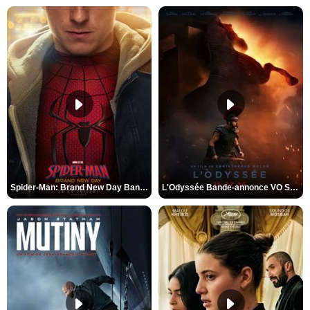
Spider-Man: Brand New Day Bande-annonce VO STFR
L'Odyssée Bande-annonce VO STFR