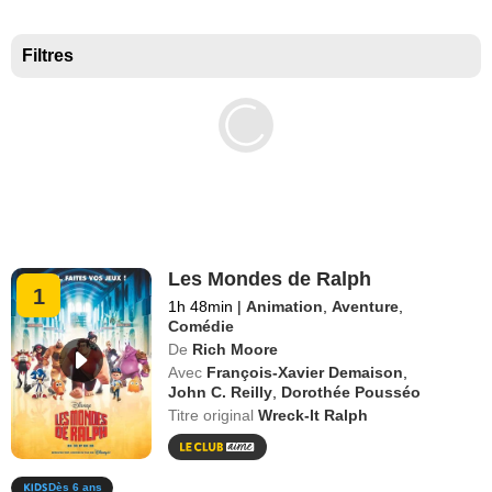
Meilleurs documentaires selon la presse
Filtres
Les Mondes de Ralph
1
1h 48min
|
Animation
,
Aventure
,
Comédie
De
Rich Moore
Avec
François-Xavier Demaison
,
John C. Reilly
,
Dorothée Pousséo
Titre original
Wreck-It Ralph
Dès 6 ans