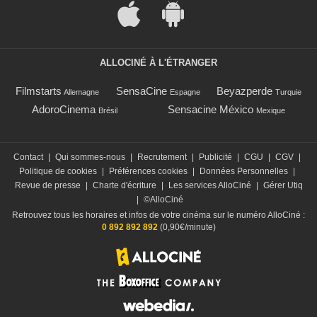
ALLOCINÉ À L'ÉTRANGER
Filmstarts
SensaCine
Beyazperde
Allemagne
Espagne
Turquie
AdoroCinema
Sensacine México
Brésil
Mexique
Contact
|
Qui sommes-nous
|
Recrutement
|
Publicité
|
CGU
|
CGV
|
Politique de cookies
|
Préférences cookies
|
Données Personnelles
|
Revue de presse
|
Charte d'écriture
|
Les services AlloCiné
|
Gérer Utiq
|
©AlloCiné
Retrouvez tous les horaires et infos de votre cinéma sur le numéro AlloCiné :
0 892 892 892
(0,90€/minute)