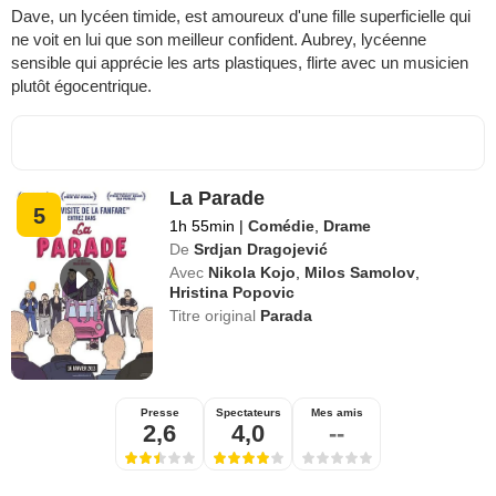
Dave, un lycéen timide, est amoureux d'une fille superficielle qui
ne voit en lui que son meilleur confident. Aubrey, lycéenne
sensible qui apprécie les arts plastiques, flirte avec un musicien
plutôt égocentrique.
La Parade
5
1h 55min
|
Comédie
,
Drame
De
Srdjan Dragojević
Avec
Nikola Kojo
,
Milos Samolov
,
Hristina Popovic
Titre original
Parada
Presse
Spectateurs
Mes amis
2,6
4,0
--