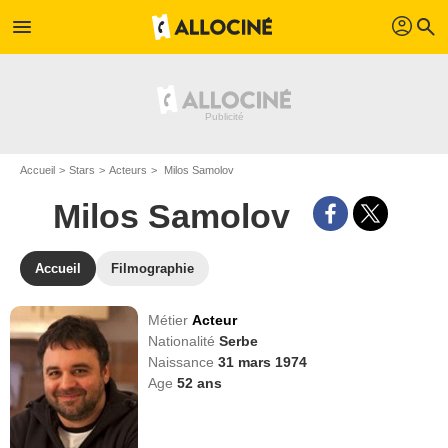
profil
menu
search
Accueil
Stars
Acteurs
Milos Samolov
Milos Samolov
Accueil
Filmographie
Métier
Acteur
Nationalité
Serbe
Naissance
31 mars 1974
Age
52
ans