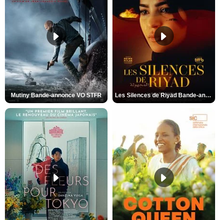
Mutiny Bande-annonce VO STFR
Les Silences de Riyad Bande-annonce VO STFR