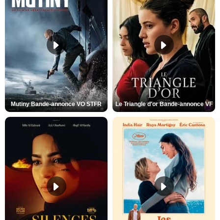
Mutiny Bande-annonce VO STFR
Le Triangle d'or Bande-annonce VF