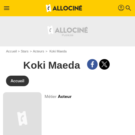
profil
menu
search
Accueil
Stars
Acteurs
Koki Maeda
Koki Maeda
Accueil
Métier
Acteur