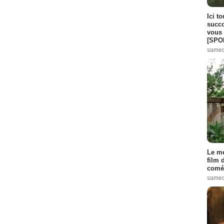
Ici t
succo
vous 
[SPO
samed
Le me
film 
comé
samed