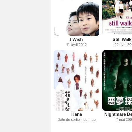
I Wish
Still Walk
11 avril 2012
22 avril 2
Hana
Nightmare De
Date de sortie inconnue
7 mai 20