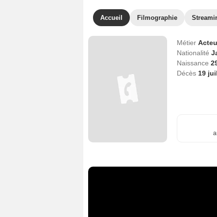
Accueil
Filmographie
Streami
Métier
Acteu
Nationalité
J
Naissance
29
Décès
19 jui
a