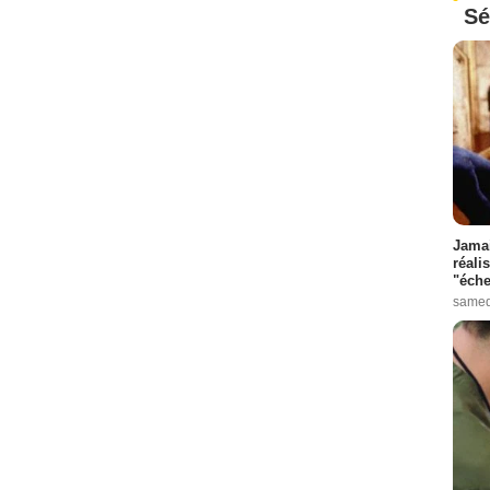
Sé
Jamai
réali
"éche
samed