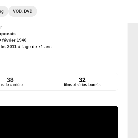
ng
VOD, DVD
r
aponais
 février 1940
llet 2011
à l'age de 71 ans
38
32
ns de carrière
films et séries tournés