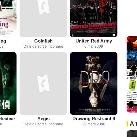
ing
Goldfish
United Red Army
009
Date de sortie inconnue
6 mai 2009
tective
Aegis
Drawing Restraint 9
A 
08
Date de sortie inconnue
29 mars 2006