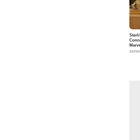
Sterl
Conno
Marve
samed