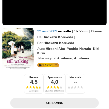
22 avril 2009
en salle
|
1h 55min
|
Drame
De
Hirokazu Kore-eda
|
Par
Hirokazu Kore-eda
Avec
Hiroshi Abe
,
Yoshio Harada
,
Kiki
Kirin
Titre original
Aruitemo, Aruitemo
Presse
Spectateurs
Mes amis
4,5
4,0
--
22 critiques
910 notes, 148 critiques
STREAMING