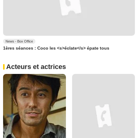
News - Box Office
1ères séances : Coco les <s>éclate</s> épate tous
Acteurs et actrices