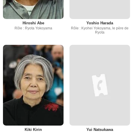
Hiroshi Abe
Yoshio Harada
Rôle : Ryota Yokoyama
Rôle : Kyohei Yokoyama, le père de
Ryota
Kiki Kirin
Yui Natsukawa