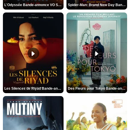
L'Odyssée Bande-annonce VO STFR
Spider-Man: Brand New Day Bande-annonce VO STFR
Les Silences de Riyad Bande-annonce VO STFR
Des Fleurs pour Tokyo Bande-annonce VO STFR