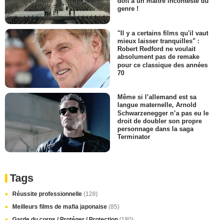
doit à un maître incontesté du
genre !
"Il y a certains films qu'il vaut
mieux laisser tranquilles" :
Robert Redford ne voulait
absolument pas de remake
pour ce classique des années
70
Même si l’allemand est sa
langue maternelle, Arnold
Schwarzenegger n’a pas eu le
droit de doubler son propre
personnage dans la saga
Terminator
Tags
Réussite professionnelle
(128)
Meilleurs films de mafia japonaise
(85)
Garde du corps / Protéger / Protection
(180)