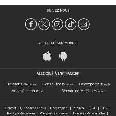
SUIVEZ-NOUS
ALLOCINÉ SUR MOBILE
ALLOCINÉ À L'ÉTRANGER
Filmstarts
SensaCine
Beyazperde
Allemagne
Espagne
Turquie
AdoroCinema
Sensacine México
Brésil
Mexique
Contact
|
Qui sommes-nous
|
Recrutement
|
Publicité
|
CGU
|
CGV
|
Politique de cookies
|
Préférences cookies
|
Données Personnelles
|