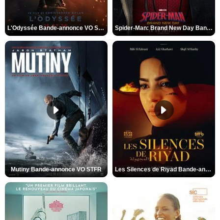
L'Odyssée Bande-annonce VO STFR
Spider-Man: Brand New Day Bande-annonce VO STFR
Mutiny Bande-annonce VO STFR
Les Silences de Riyad Bande-annonce VO STFR