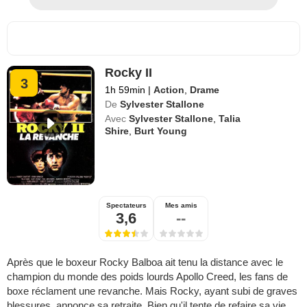
Rocky II
3
1h 59min
|
Action
,
Drame
De
Sylvester Stallone
Avec
Sylvester Stallone
,
Talia
Shire
,
Burt Young
Spectateurs
Mes amis
3,6
--
Après que le boxeur Rocky Balboa ait tenu la distance avec le
champion du monde des poids lourds Apollo Creed, les fans de
boxe réclament une revanche. Mais Rocky, ayant subi de graves
blessures, annonce sa retraite. Bien qu'il tente de refaire sa vie,