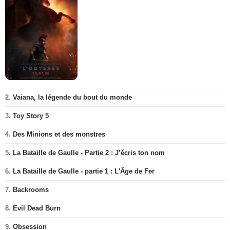
2.
Vaiana, la légende du bout du monde
3.
Toy Story 5
4.
Des Minions et des monstres
5.
La Bataille de Gaulle - Partie 2 : J’écris ton nom
6.
La Bataille de Gaulle - partie 1 : L'Âge de Fer
7.
Backrooms
8.
Evil Dead Burn
9.
Obsession