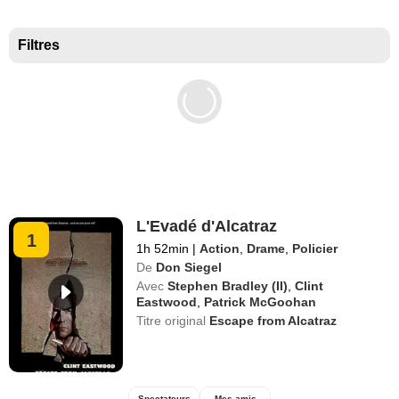
Meilleurs documentaires selon la presse
Filtres
L'Evadé d'Alcatraz
1
1h 52min
|
Action
,
Drame
,
Policier
De
Don Siegel
Avec
Stephen Bradley (II)
,
Clint
Eastwood
,
Patrick McGoohan
Titre original
Escape from Alcatraz
Spectateurs
Mes amis