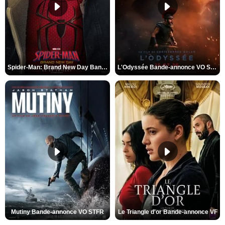
Spider-Man: Brand New Day Bande-annonce VO STFR
L'Odyssée Bande-annonce VO STFR
Mutiny Bande-annonce VO STFR
Le Triangle d'or Bande-annonce VF