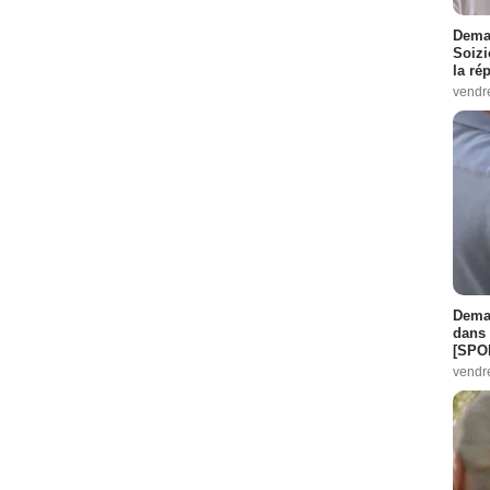
Demai
Soizi
la ré
vendr
Demai
dans 
[SPO
vendr