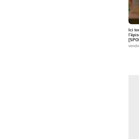
Ici t
l'épi
[SPO
vendr