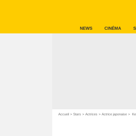
NEWS
CINÉMA
S
Accueil
Stars
Actrices
Actrice japonaise
Kei