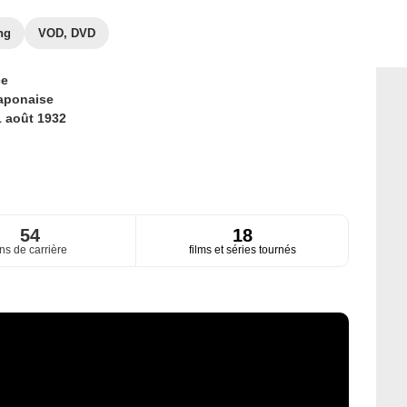
ng
VOD, DVD
ce
aponaise
1 août 1932
54
18
ns de carrière
films et séries tournés