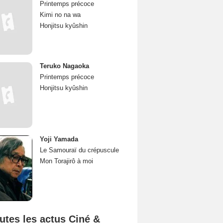
Printemps précoce
Kimi no na wa
Honjitsu kyûshin
Teruko Nagaoka
Printemps précoce
Honjitsu kyûshin
Yoji Yamada
Le Samouraï du crépuscule
Mon Torajirô à moi
utes les actus Ciné &