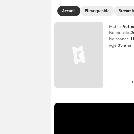
Accueil
Filmographie
Streami
Métier
Actri
Nationalité
J
Naissance
1
Age
93
ans
a