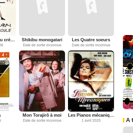
Le Samouraï du crépuscule
Shikibu monogatari
Les Quatre soeurs
06
Date de sortie inconnue
Date de sortie inconnue
a
Mon Torajirô à moi
Les Pianos mécaniques
A 
5
Date de sortie inconnue
1 avril 2020