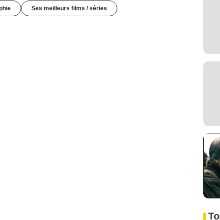
phie
Ses meilleurs films / séries
To