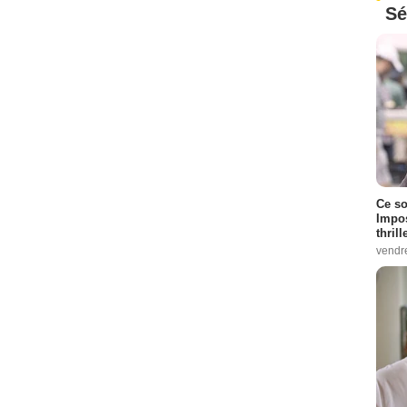
Sé
Ce so
Impos
thrill
vendr