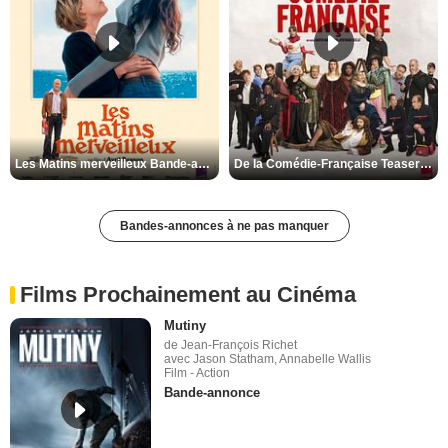
Les Matins merveilleux Bande-annonce VF
De la Comédie-Française Teaser VF
Bandes-annonces à ne pas manquer
Films Prochainement au Cinéma
Mutiny
de Jean-François Richet
avec Jason Statham, Annabelle Wallis
Film - Action
Bande-annonce