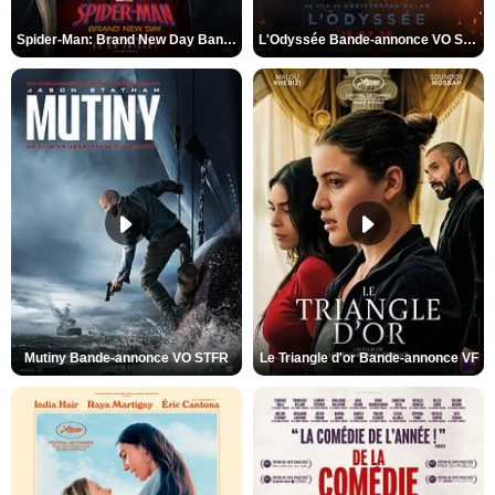
Spider-Man: Brand New Day Bande-annonce VO STFR
L'Odyssée Bande-annonce VO STFR
Mutiny Bande-annonce VO STFR
Le Triangle d'or Bande-annonce VF