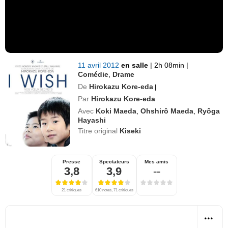
11 avril 2012
en salle
|
2h 08min
|
Comédie
,
Drame
De
Hirokazu Kore-eda
|
Par
Hirokazu Kore-eda
Avec
Koki Maeda
,
Ohshirô Maeda
,
Ryôga
Hayashi
Titre original
Kiseki
Presse
Spectateurs
Mes amis
3,8
3,9
--
21 critiques
610 notes, 71 critiques