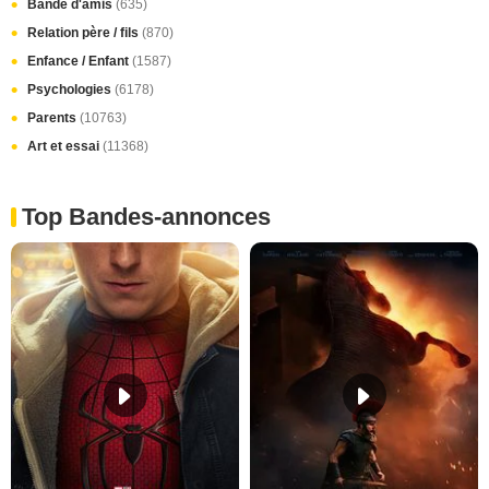
Bande d'amis
(635)
Relation père / fils
(870)
Enfance / Enfant
(1587)
Psychologies
(6178)
Parents
(10763)
Art et essai
(11368)
Top Bandes-annonces