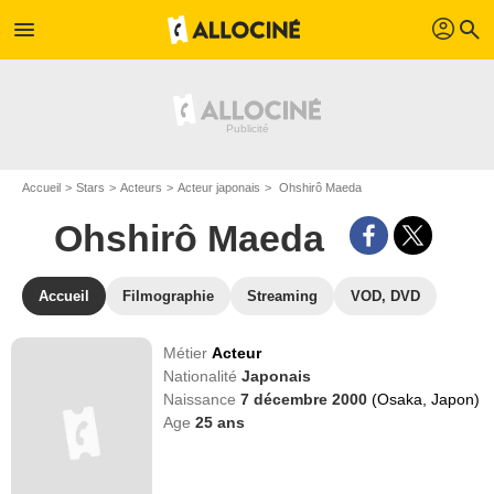
profil
menu
search
Accueil
Stars
Acteurs
Acteur japonais
Ohshirô Maeda
Ohshirô Maeda
Accueil
Filmographie
Streaming
VOD, DVD
Métier
Acteur
Nationalité
Japonais
Naissance
7 décembre 2000
(Osaka, Japon)
Age
25
ans