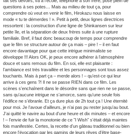
fait ses devoirs, va à l'école, téléphone à son frère, pose plein de
questions à ses potes… Mais au milieu de tout ça, pour
comprendre où veut en venir le film, Hirokazu nous laisse en
mode « tu te démerdes ! ». Petit à petit, deux lignes directrices
ressortent : la construction d’une ligne de Shinkansen sur leur
petite île, et la séparation de deux frères suite à une rupture
familiale. Bref, il faut donc beaucoup de temps pour comprendre
que le film se structure autour de ça mais – pire ! – il en faut
encore davantage pour que cette intrigue minimaliste se
développe !!! Alors OK, je peux encore adhérer à l'atmosphère
douce et sans remous du film. En soi, elle est plaisante :
l'ambiance est très travaillée et les personnages sont tous assez
touchants. Mais à part ça – merde alors ! – qu'est-ce qui leur
arrive à ces gens ?! Il ne se passe RIEN dans ce film. Les
scènes s'enchaînent dans le désordre sans que rien ne se passe,
sans qu'aucune intrigue ne s'amorce, sans qu'une seule fois
l'édifice ne s'ébranle. Et ça dure plus de 2h tout ça ! Une éternité
pour moi. Je l'avoue d'ailleurs, je n'ai pas pu rester jusqu'au bout.
J'ai quitté le navire au bout d'une heure et dix minutes – et encore
! – l'envie de fuir la monotonie de ce "I Wish" s'était déjà maintes
fois manifestée. Certes, la recette d'un gâteau traditionnel ou bien
encore l'évocation par les gamins de leurs rêves d'être base-