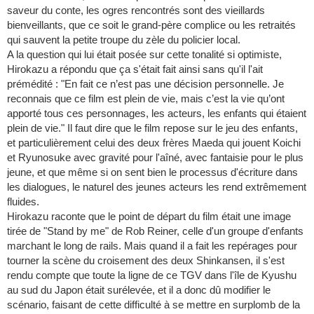
saveur du conte, les ogres rencontrés sont des vieillards
bienveillants, que ce soit le grand-père complice ou les retraités
qui sauvent la petite troupe du zèle du policier local.
A la question qui lui était posée sur cette tonalité si optimiste,
Hirokazu a répondu que ça s'était fait ainsi sans qu'il l'ait
prémédité : "En fait ce n’est pas une décision personnelle. Je
reconnais que ce film est plein de vie, mais c’est la vie qu’ont
apporté tous ces personnages, les acteurs, les enfants qui étaient
plein de vie." Il faut dire que le film repose sur le jeu des enfants,
et particulièrement celui des deux frères Maeda qui jouent Koichi
et Ryunosuke avec gravité pour l'aîné, avec fantaisie pour le plus
jeune, et que même si on sent bien le processus d'écriture dans
les dialogues, le naturel des jeunes acteurs les rend extrêmement
fluides.
Hirokazu raconte que le point de départ du film était une image
tirée de "Stand by me" de Rob Reiner, celle d'un groupe d'enfants
marchant le long de rails. Mais quand il a fait les repérages pour
tourner la scène du croisement des deux Shinkansen, il s'est
rendu compte que toute la ligne de ce TGV dans l'île de Kyushu
au sud du Japon était surélevée, et il a donc dû modifier le
scénario, faisant de cette difficulté à se mettre en surplomb de la