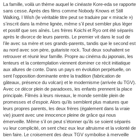
La famille, voilà un thème auquel le cinéaste Kore-eda se rapporte
sans cesse. Après des films comme Nobody Knows et Still
Walking, I Wish (le véritable titre peut se traduire par « miracle »)
s'inscrit dans la même lignée, même s'il peut sembler plus léger
et positif que ses aînés. Les frères Koichi et Ryo ont été séparés
après le divorce de leurs parents. Le premier vit dans le sud de
l'ile avec sa mère et ses grands-parents, tandis que le second est
au nord avec son père, guitariste rock. Tout deux souhaitent se
retrouver et réunir leur famille. Propre au cinéma du japonais, les
lenteurs et la contemplation viennent dominer ce récit initiatique
aux allures de conte. Dans un pays en évolution perpétuelle, on
sent l'opposition dominante entre la tradition (fabrication de
gâteaux, présence du volcan) et le modernisme (arrivée du TGV).
Avec ce décor plein de paradoxes, les enfants prennent la place
principale. Filmés à leurs niveaux, le monde semble plein de
promesses et d'espoir. Alors qu'ils semblent plus matures que
leurs propres parents, les deux frères (également dans la vraie
vie) jouent avec une innocence pleine de grâce qui nous
émerveille. Même s'il on peut s'étonner qu'ils se soient séparés
vu leur complicité, on sent chez eux leur altruisme et la volonté de
bien faire. Le croisement des deux TGV symbolise à merveille