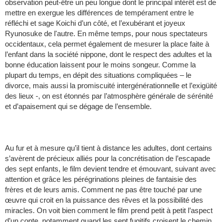
observation peut-être un peu longue dont le principal intérêt est de
mettre en exergue les différences de tempérament entre le
réfléchi et sage Koichi d’un côté, et l’exubérant et joyeux
Ryunosuke de l'autre. En même temps, pour nous spectateurs
occidentaux, cela permet également de mesurer la place faite à
l’enfant dans la société nippone, dont le respect des adultes et la
bonne éducation laissent pour le moins songeur. Comme la
plupart du temps, en dépit des situations compliquées – le
divorce, mais aussi la promiscuité intergénérationnelle et l’exigüité
des lieux -, on est étonnés par l’atmosphère générale de sérénité
et d’apaisement qui se dégage de l’ensemble.
Au fur et à mesure qu’il tient à distance les adultes, dont certains
s’avèrent de précieux alliés pour la concrétisation de l’escapade
des sept enfants, le film devient tendre et émouvant, suivant avec
attention et grâce les pérégrinations pleines de fantaisie des
frères et de leurs amis. Comment ne pas être touché par une
œuvre qui croit en la puissance des rêves et la possibilité des
miracles. On voit bien comment le film prend petit à petit l’aspect
d’un conte, notamment quand les sept fugitifs croisent le chemin