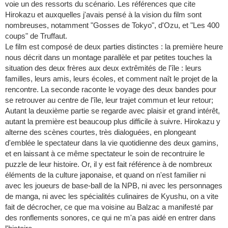
voie un des ressorts du scénario. Les références que cite
Hirokazu et auxquelles j'avais pensé à la vision du film sont
nombreuses, notamment "Gosses de Tokyo", d'Ozu, et "Les 400
coups" de Truffaut.
Le film est composé de deux parties distinctes : la première heure
nous décrit dans un montage parallèle et par petites touches la
situation des deux frères aux deux extrêmités de l'île : leurs
familles, leurs amis, leurs écoles, et comment naît le projet de la
rencontre. La seconde raconte le voyage des deux bandes pour
se retrouver au centre de l'île, leur trajet commun et leur retour;
Autant la deuxième partie se regarde avec plaisir et grand intérêt,
autant la première est beaucoup plus difficile à suivre. Hirokazu y
alterne des scènes courtes, très dialoguées, en plongeant
d'emblée le spectateur dans la vie quotidienne des deux gamins,
et en laissant à ce même spectateur le soin de recontruire le
puzzle de leur histoire. Or, il y est fait référence à de nombreux
éléments de la culture japonaise, et quand on n'est familier ni
avec les joueurs de base-ball de la NPB, ni avec les personnages
de manga, ni avec les spécialités culinaires de Kyushu, on a vite
fait de décrocher, ce que ma voisine au Balzac a manifesté par
des ronflements sonores, ce qui ne m'a pas aidé en entrer dans