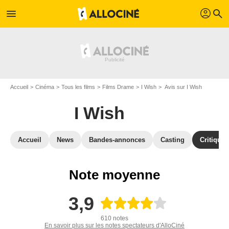
profil
menu
search
Accueil
Cinéma
Tous les films
Films Drame
I Wish
Avis sur I Wish
I Wish
Accueil
News
Bandes-annonces
Casting
Critiques
Note moyenne
3,9
610 notes
En savoir plus sur les notes spectateurs d'AlloCiné