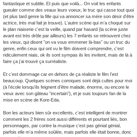
fantastique et subtile. Et puis que voilà... On voit les enfants
gueuler comme des veaux leurs voeux, le truc qui casse tout quoi
(et plus tard genre la fille qui va annoncer sa mère son désir d'être
actrice, très mal fait je trouve). L'autre scène qui m'a choqué sur
le plan niaiserie c'est la veille, quand par hasard (la scène juste
avant est très drôle par ailleurs) les 7 enfants se retrouvent chez
les vieux, qui disent "on va vous emmener là-bas" ou un truc du
genre, enfin ceux qui ont vu le film doivent comprendre, c'est
ridiculement niais, ok ils sont sympas ils les invitent, mais de là à
faire ça j'ai trouvé ça surréaliste.
Et c'est dommage car en dehors de ça réaliste le film l'est
beaucoup. Quelques scènes comiques sont déjà cultes pour moi
(à l'école lorsqu'ils feignent d'être malade, énorme, ou encore le
vieux avec son gâteau "incertain"), et je suis toujours fan de la
mise en scène de Kore-Eda.
Bon les acteurs bien sûr excellents, c'est intelligent de montrer
comment les 2 frères sont aussi différents et pourtant liés, bon
personnages, par contre la musique c'est pas génial génial,
parfois elle m'a même soûlée, mais parfois elle était bonne, donc