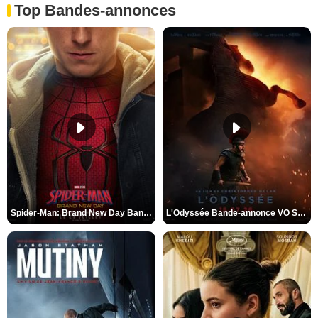
Top Bandes-annonces
Spider-Man: Brand New Day Bande-annonce VO STFR
L'Odyssée Bande-annonce VO STFR