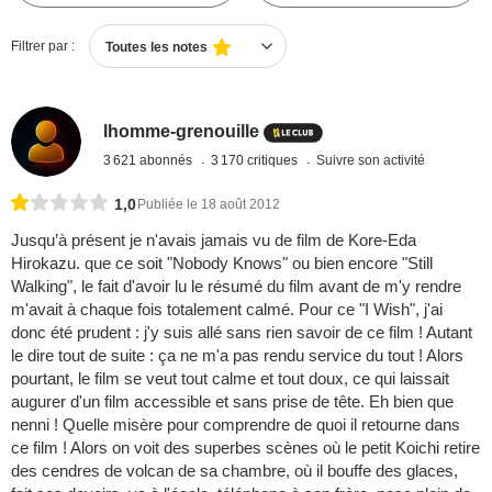
Filtrer par :
Toutes les notes
lhomme-grenouille
3 621 abonnés
3 170 critiques
Suivre son activité
1,0
Publiée le 18 août 2012
Jusqu’à présent je n'avais jamais vu de film de Kore-Eda
Hirokazu. que ce soit "Nobody Knows" ou bien encore "Still
Walking", le fait d'avoir lu le résumé du film avant de m'y rendre
m'avait à chaque fois totalement calmé. Pour ce "I Wish", j'ai
donc été prudent : j'y suis allé sans rien savoir de ce film ! Autant
le dire tout de suite : ça ne m'a pas rendu service du tout ! Alors
pourtant, le film se veut tout calme et tout doux, ce qui laissait
augurer d'un film accessible et sans prise de tête. Eh bien que
nenni ! Quelle misère pour comprendre de quoi il retourne dans
ce film ! Alors on voit des superbes scènes où le petit Koichi retire
des cendres de volcan de sa chambre, où il bouffe des glaces,