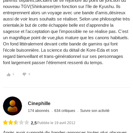
parents séparés,décident de se rejoindre au point de jonction du
nouveau TGV(Shinkansen)en fonction sur l'île de Kyushu. Ils
entreprennent alors un voyage avec une bande d'amis,désireux
aussi de voir leurs souhaits se réaliser. Selon une philosophie très
orientale,le but de cette échappée belle est d'apprendre la
sagesse et l'acceptation que l'impossible ne se réalise pas. C'est
un magnifique point de vue,plus mature que les canons habituels.
On fond littéralement devant cette bande de gamins qui font
l'école buisonnière. La science du détail de Kore-Eda et son
regard bienveillant et trans-générationnel sur ses personnages
font largement passer l'étirement ressenti du temps.
1
0
Cinephille
174 abonnés
634 critiques
Suivre son activité
2,5
Publiée le 19 avril 2012
Après avoir supporté dix bandes-annonces toutes plus glauques