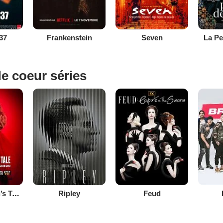
37
Frankenstein
Seven
La Pe
e coeur séries
The Handmaid’s Tale : la servante écarlate
Ripley
Feud