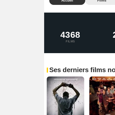
Accueil
Films
4368
FILMS
Ses derniers films n