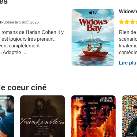
ues
Widow'
0
Publiée le 5 août 2026
s romans de Harlan Coben il y
Rien de
est toujours très prenant,
scénario
vent complètement
finaleme
. Adaptée ...
comédie 
Lire plu
e coeur ciné