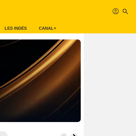
profil
search
LES INDÉS
CANAL+