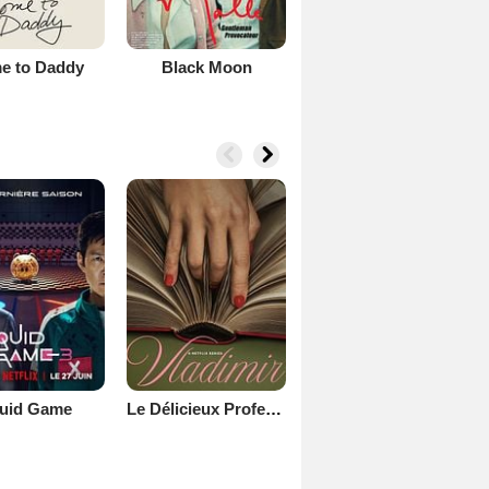
e to Daddy
Black Moon
uid Game
Le Délicieux Professeur V.