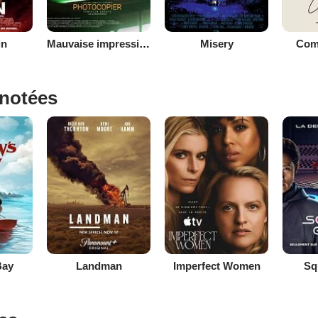
in
Mauvaise impression
Misery
Com
 notées
Bay
Landman
Imperfect Women
Sq