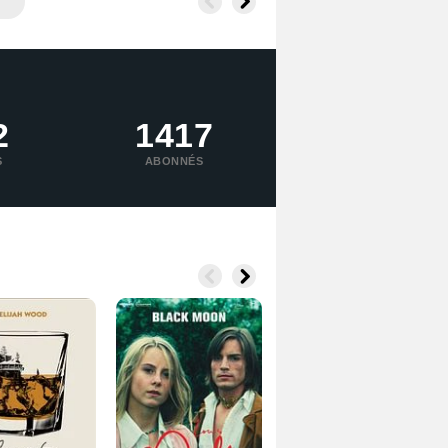
2
1417
S
ABONNÉS