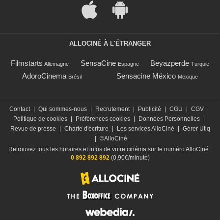
ALLOCINÉ À L'ÉTRANGER
Filmstarts
SensaCine
Beyazperde
Allemagne
Espagne
Turquie
AdoroCinema
Sensacine México
Brésil
Mexique
Contact
|
Qui sommes-nous
|
Recrutement
|
Publicité
|
CGU
|
CGV
|
Politique de cookies
|
Préférences cookies
|
Données Personnelles
|
Revue de presse
|
Charte d'écriture
|
Les services AlloCiné
|
Gérer Utiq
|
©AlloCiné
Retrouvez tous les horaires et infos de votre cinéma sur le numéro AlloCiné :
0 892 892 892
(0,90€/minute)