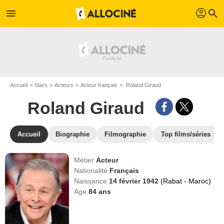
profil
menu
search
Accueil
Stars
Acteurs
Acteur français
Roland Giraud
Roland Giraud
Accueil
Biographie
Filmographie
Top films/séries
Métier
Acteur
Nationalité
Français
Naissance
14 février 1942
(Rabat - Maroc)
Age
84
ans