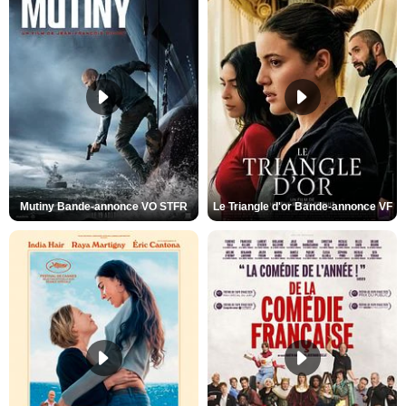
Mutiny Bande-annonce VO STFR
Le Triangle d'or Bande-annonce VF