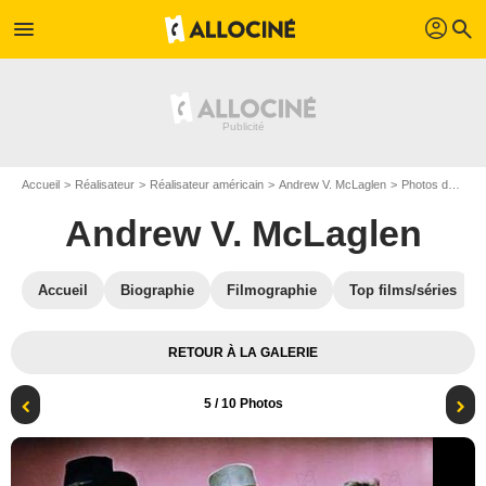
profil
menu
search
Accueil
Réalisateur
Réalisateur américain
Andrew V. McLaglen
Photos de Andrew V. McLaglen
Andrew V. McLaglen
Accueil
Biographie
Filmographie
Top films/séries
RETOUR À LA GALERIE
5
/ 10 Photos