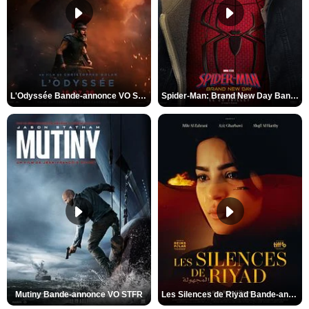
L'Odyssée Bande-annonce VO STFR
Spider-Man: Brand New Day Bande-annonce VO STFR
Mutiny Bande-annonce VO STFR
Les Silences de Riyad Bande-annonce VO STFR