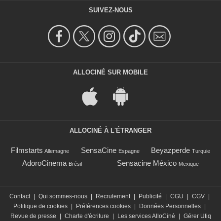
SUIVEZ-NOUS
ALLOCINÉ SUR MOBILE
ALLOCINÉ À L'ÉTRANGER
Filmstarts
SensaCine
Beyazperde
Allemagne
Espagne
Turquie
AdoroCinema
Sensacine México
Brésil
Mexique
Contact
|
Qui sommes-nous
|
Recrutement
|
Publicité
|
CGU
|
CGV
|
Politique de cookies
|
Préférences cookies
|
Données Personnelles
|
Revue de presse
|
Charte d'écriture
|
Les services AlloCiné
|
Gérer Utiq