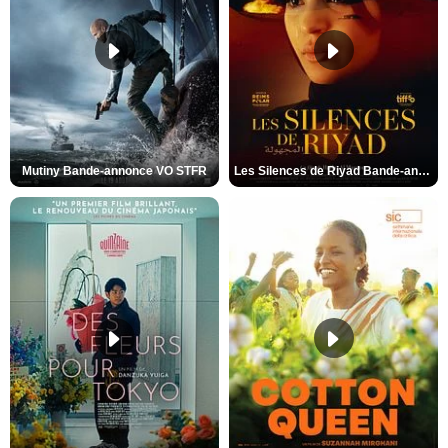
Mutiny Bande-annonce VO STFR
Les Silences de Riyad Bande-annonce VO STFR