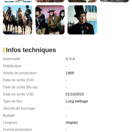
Infos techniques
Nationalité
U.S.A.
Distributeur
-
Année de production
1968
Date de sortie DVD
-
Date de sortie Blu-ray
-
Date de sortie VOD
01/10/2010
Type de film
Long métrage
Secrets de tournage
-
Budget
-
Langues
Anglais
Format production
-