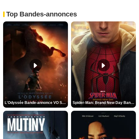
Top Bandes-annonces
L'Odyssée Bande-annonce VO STFR
Spider-Man: Brand New Day Bande-annonce VO STFR