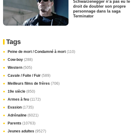
Schwarzenegger n’a pas eu le
droit de doubler son propre
personnage dans la saga
Terminator
Tags
Peine de mort / Condamné à mort
(110)
Cow-boy
(288)
Western
(505)
Cavale / Fuite / Fuir
(589)
Meilleurs films de frères
(706)
19e siècle
(850)
Armes à feu
(1172)
Evasion
(1735)
Adrénaline
(6021)
Parents
(10763)
Jeunes adultes
(9527)