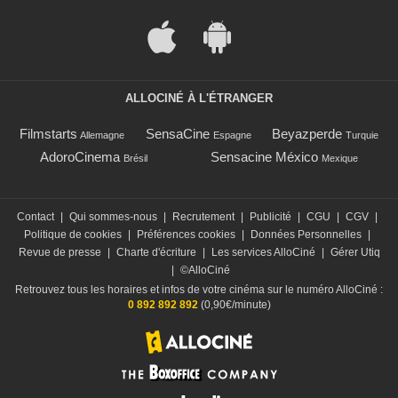
ALLOCINÉ À L'ÉTRANGER
Filmstarts
SensaCine
Beyazperde
Allemagne
Espagne
Turquie
AdoroCinema
Sensacine México
Brésil
Mexique
Contact
|
Qui sommes-nous
|
Recrutement
|
Publicité
|
CGU
|
CGV
|
Politique de cookies
|
Préférences cookies
|
Données Personnelles
|
Revue de presse
|
Charte d'écriture
|
Les services AlloCiné
|
Gérer Utiq
|
©AlloCiné
Retrouvez tous les horaires et infos de votre cinéma sur le numéro AlloCiné :
0 892 892 892
(0,90€/minute)