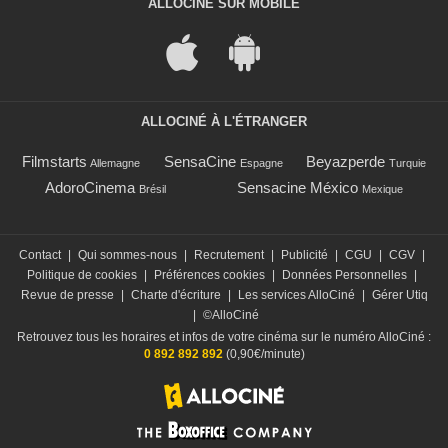
ALLOCINÉ SUR MOBILE
ALLOCINÉ À L'ÉTRANGER
Filmstarts
SensaCine
Beyazperde
Allemagne
Espagne
Turquie
AdoroCinema
Sensacine México
Brésil
Mexique
Contact
|
Qui sommes-nous
|
Recrutement
|
Publicité
|
CGU
|
CGV
|
Politique de cookies
|
Préférences cookies
|
Données Personnelles
|
Revue de presse
|
Charte d'écriture
|
Les services AlloCiné
|
Gérer Utiq
|
©AlloCiné
Retrouvez tous les horaires et infos de votre cinéma sur le numéro AlloCiné :
0 892 892 892
(0,90€/minute)