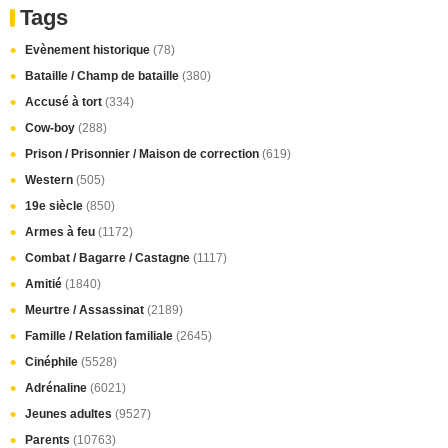
Tags
Evènement historique
(78)
Bataille / Champ de bataille
(380)
Accusé à tort
(334)
Cow-boy
(288)
Prison / Prisonnier / Maison de correction
(619)
Western
(505)
19e siècle
(850)
Armes à feu
(1172)
Combat / Bagarre / Castagne
(1117)
Amitié
(1840)
Meurtre / Assassinat
(2189)
Famille / Relation familiale
(2645)
Cinéphile
(5528)
Adrénaline
(6021)
Jeunes adultes
(9527)
Parents
(10763)