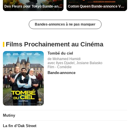
Des Fleurs pour Tokyo Bande-annonce VO STFR
Cotton Queen Bande-annonce VO STFR
Bandes-annonces à ne pas manquer
Films Prochainement au Cinéma
Tombé du ciel
de Mohamed Hamidi
avec Ilyes Djadel, Josiane Balasko
Film - Comédie
Bande-annonce
Mutiny
La fin d’Oak Street