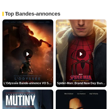
Top Bandes-annonces
L'Odyssée Bande-annonce VO STFR
Spider-Man: Brand New Day Bande-annonce VO STFR