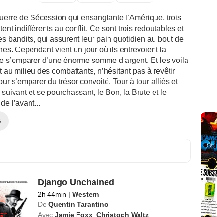
erre de Sécession qui ensanglante l’Amérique, trois
nt indifférents au conflit. Ce sont trois redoutables et
 bandits, qui assurent leur pain quotidien au bout de
nes. Cependant vient un jour où ils entrevoient la
 de s’emparer d’une énorme somme d’argent. Et les voilà
nt au milieu des combattants, n’hésitant pas à revêtir
our s’emparer du trésor convoité. Tour à tour alliés et
suivant et se pourchassant, le Bon, la Brute et le
de l’avant...
G
Django Unchained
2h 44min
|
Western
De
Quentin Tarantino
Avec
Jamie Foxx
,
Christoph Waltz
,