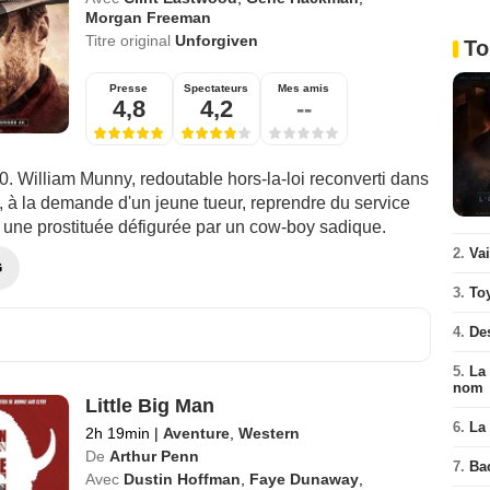
Morgan Freeman
Titre original
Unforgiven
To
Presse
Spectateurs
Mes amis
4,8
4,2
--
. William Munny, redoutable hors-la-loi reconverti dans
, à la demande d'un jeune tueur, reprendre du service
 une prostituée défigurée par un cow-boy sadique.
2.
Va
G
3.
To
4.
De
5.
La 
nom
Little Big Man
6.
La 
2h 19min
|
Aventure
,
Western
De
Arthur Penn
7.
Ba
Avec
Dustin Hoffman
,
Faye Dunaway
,