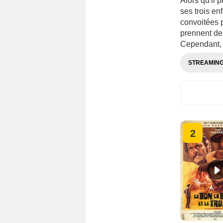
Alors qu'il 
ses trois en
convoitées p
prennent de 
Cependant, 
STREAMIN
2