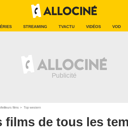
ÉRIES
STREAMING
TVACTU
VIDÉOS
VOD
Meilleurs films
Top western
s films de tous les te