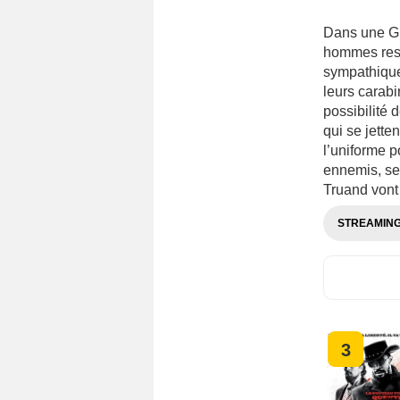
Dans une Gu
hommes reste
sympathiques
leurs carabi
possibilité
qui se jette
l’uniforme p
ennemis, se 
Truand vont 
STREAMIN
3