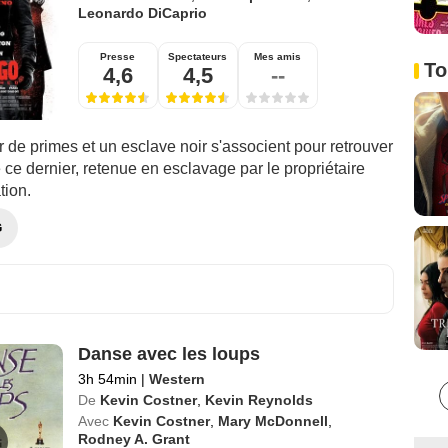
Leonardo DiCaprio
Presse
Spectateurs
Mes amis
To
4,6
4,5
--
de primes et un esclave noir s'associent pour retrouver
ce dernier, retenue en esclavage par le propriétaire
tion.
G
Danse avec les loups
3h 54min
|
Western
De
Kevin Costner
,
Kevin Reynolds
Avec
Kevin Costner
,
Mary McDonnell
,
Rodney A. Grant