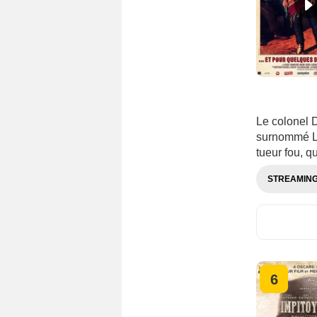
Le colonel 
surnommé L'
tueur fou, q
STREAMIN
6