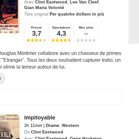
Avec
Clint Eastwood
,
Lee Van Cleef
,
Gian Maria Volontè
Titre original
Per qualche dollaro in più
Presse
Spectateurs
Mes amis
3,7
4,3
--
Douglas Mortimer collabore avec un chasseur de primes
"Etranger". Tous les deux souhaitent capturer Indio, un
ui sème la terreur autour de lui.
G
Impitoyable
2h 11min
|
Drame
,
Western
De
Clint Eastwood
Avec
Clint Eastwood
,
Gene Hackman
,