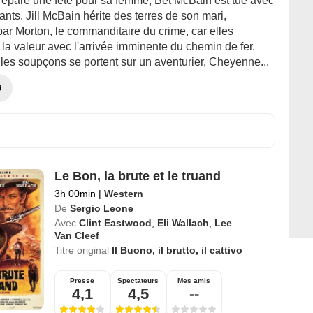
prépare une fête pour sa femme, Bet McBain est tué avec
fants. Jill McBain hérite des terres de son mari,
ar Morton, le commanditaire du crime, car elles
la valeur avec l'arrivée imminente du chemin de fer.
les soupçons se portent sur un aventurier, Cheyenne...
G
Le Bon, la brute et le truand
3h 00min
|
Western
De
Sergio Leone
Avec
Clint Eastwood
,
Eli Wallach
,
Lee
Van Cleef
Titre original
Il Buono, il brutto, il cattivo
Presse
Spectateurs
Mes amis
4,1
4,5
--