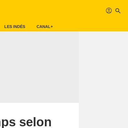
profil
search
LES INDÉS
CANAL+
mps selon