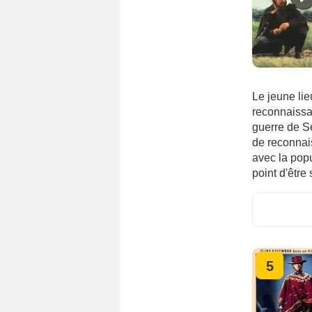
Le jeune li
reconnaissa
guerre de Sé
de reconnais
avec la popu
point d'être
5