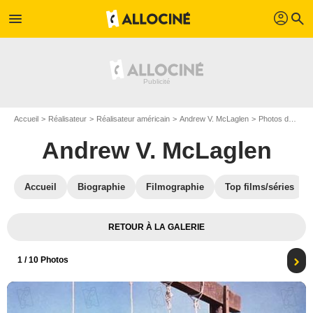
profil
menu
search
Accueil
Réalisateur
Réalisateur américain
Andrew V. McLaglen
Photos de Andrew V. McLaglen
Andrew V. McLaglen
Accueil
Biographie
Filmographie
Top films/séries
RETOUR À LA GALERIE
1
/ 10 Photos