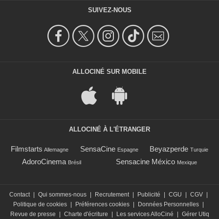
SUIVEZ-NOUS
ALLOCINÉ SUR MOBILE
ALLOCINÉ À L'ÉTRANGER
Filmstarts
SensaCine
Beyazperde
Allemagne
Espagne
Turquie
AdoroCinema
Sensacine México
Brésil
Mexique
Contact
|
Qui sommes-nous
|
Recrutement
|
Publicité
|
CGU
|
CGV
|
Politique de cookies
|
Préférences cookies
|
Données Personnelles
|
Revue de presse
|
Charte d'écriture
|
Les services AlloCiné
|
Gérer Utiq