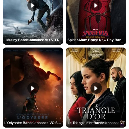
Mutiny Bande-annonce VO STFR
Spider-Man: Brand New Day Bande-annonce VO STFR
L'Odyssée Bande-annonce VO STFR
Le Triangle d'or Bande-annonce VF