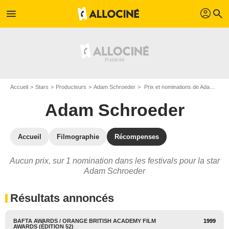
profil
menu
search
Accueil
Stars
Producteurs
Adam Schroeder
Prix et nominations de Adam Schroeder
Adam Schroeder
Accueil
Filmographie
Récompenses
Aucun prix, sur 1 nomination dans les festivals pour la star
Adam Schroeder
Résultats annoncés
BAFTA AWARDS / ORANGE BRITISH ACADEMY FILM
1999
AWARDS (ÉDITION 52)