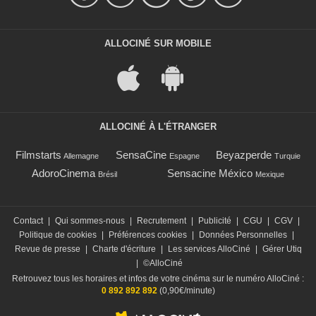
ALLOCINÉ SUR MOBILE
ALLOCINÉ À L'ÉTRANGER
Filmstarts
SensaCine
Beyazperde
Allemagne
Espagne
Turquie
AdoroCinema
Sensacine México
Brésil
Mexique
Contact
|
Qui sommes-nous
|
Recrutement
|
Publicité
|
CGU
|
CGV
|
Politique de cookies
|
Préférences cookies
|
Données Personnelles
|
Revue de presse
|
Charte d'écriture
|
Les services AlloCiné
|
Gérer Utiq
|
©AlloCiné
Retrouvez tous les horaires et infos de votre cinéma sur le numéro AlloCiné :
0 892 892 892
(0,90€/minute)