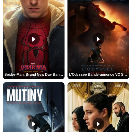
Spider-Man: Brand New Day Bande-annonce VO STFR
L'Odyssée Bande-annonce VO STFR