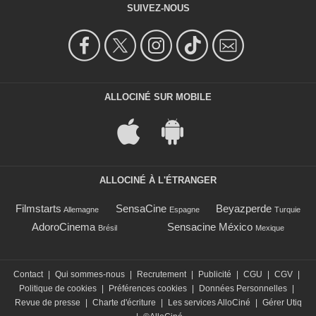
SUIVEZ-NOUS
ALLOCINÉ SUR MOBILE
ALLOCINÉ À L'ÉTRANGER
Filmstarts
SensaCine
Beyazperde
Allemagne
Espagne
Turquie
AdoroCinema
Sensacine México
Brésil
Mexique
Contact
|
Qui sommes-nous
|
Recrutement
|
Publicité
|
CGU
|
CGV
|
Politique de cookies
|
Préférences cookies
|
Données Personnelles
|
Revue de presse
|
Charte d'écriture
|
Les services AlloCiné
|
Gérer Utiq