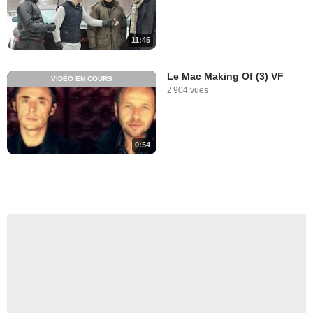
11:45
Le Mac Making Of (3) VF
VIDÉO EN COURS
2 904 vues
0:54