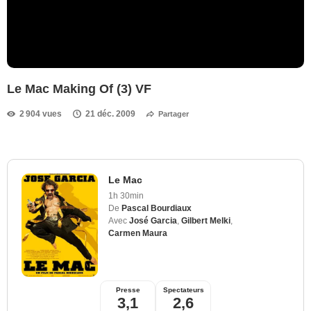
Le Mac Making Of (3) VF
2 904 vues
21 déc. 2009
Partager
Le Mac
1h 30min
De
Pascal Bourdiaux
Avec
José Garcia
,
Gilbert Melki
,
Carmen Maura
Presse
Spectateurs
3,1
2,6